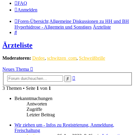
FAQ
Anmelden
Foren-Übersicht
Allgemeine Diskussionen zu HH und BH
Hyperhidrose - Allgemein und Sonstiges
Ärzteliste
Suche
Ärzteliste
Moderatoren:
Dedee
,
schwitzen_com
,
Schweißbrille
Neues Thema
Erweiterte
Suche
Suche
3 Themen • Seite
1
von
1
Bekanntmachungen
Antworten
Zugriffe
Letzter Beitrag
Wir ziehen um - Infos zu Registrierung, Anmeldung,
Freischaltung