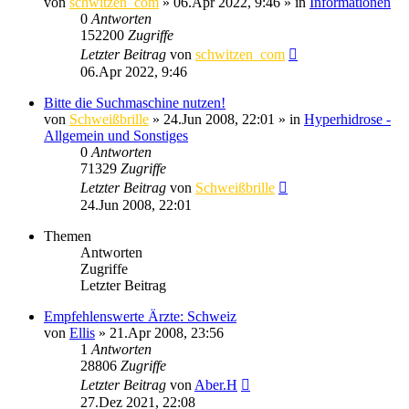
von
schwitzen_com
»
06.Apr 2022, 9:46
» in
Informationen
0
Antworten
152200
Zugriffe
Letzter Beitrag
von
schwitzen_com
06.Apr 2022, 9:46
Bitte die Suchmaschine nutzen!
von
Schweißbrille
»
24.Jun 2008, 22:01
» in
Hyperhidrose -
Allgemein und Sonstiges
0
Antworten
71329
Zugriffe
Letzter Beitrag
von
Schweißbrille
24.Jun 2008, 22:01
Themen
Antworten
Zugriffe
Letzter Beitrag
Empfehlenswerte Ärzte: Schweiz
von
Ellis
»
21.Apr 2008, 23:56
1
Antworten
28806
Zugriffe
Letzter Beitrag
von
Aber.H
27.Dez 2021, 22:08