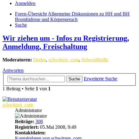
Anmelden
Foren-Übersicht
Allgemeine Diskussionen zu HH und BH
Bromhidrose und Körpergeruch
Suche
Wir ziehen um - Infos zu Registrierung,
Anmeldung, Freischaltung
Moderatoren:
Dedee
,
schwitzen_com
,
Schweißbrille
Antworten
Erweiterte Suche
Suche
1 Beitrag • Seite
1
von
1
schwitzen_com
Administrator
Beiträge:
308
Registriert:
05.Mai 2008, 9:49
Kontaktdaten:
Kontaktdaten von schwitzen_com