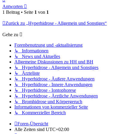
oben
Antworten
1 Beitrag • Seite
1
von
1
Zurück zu „Hyperhidrose - Allgemein und Sonstiges“
Gehe zu
Forenbenutzung und -aktualisierung
↳ Informationen
↳ News und Aktuelles
Allgemeine Diskussionen zu HH und BH
↳ Hyperhidrose - Allgemein und Sonstiges
↳ Ärzteliste
↳ Hyperhidrose - Äußere Anwendungen
↳ Hyperhidrose - Innere Anwendungen
↳ Hyperhidrose - Iontophorese
↳ Hyperhidrose - Ärztliche Anwendungen
↳ Bromhidrose und Körpergeruch
Informationen von kommerzieller Seite
↳ Kommerzieller Bereich
Foren-Übersicht
Alle Zeiten sind
UTC+02:00