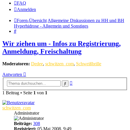
FAQ
Anmelden
Foren-Übersicht
Allgemeine Diskussionen zu HH und BH
Hyperhidrose - Allgemein und Sonstiges
Suche
Wir ziehen um - Infos zu Registrierung,
Anmeldung, Freischaltung
Moderatoren:
Dedee
,
schwitzen_com
,
Schweißbrille
Antworten
Erweiterte
Suche
Suche
1 Beitrag • Seite
1
von
1
schwitzen_com
Administrator
Beiträge:
308
Registriert:
05.Mai 2008, 9:49