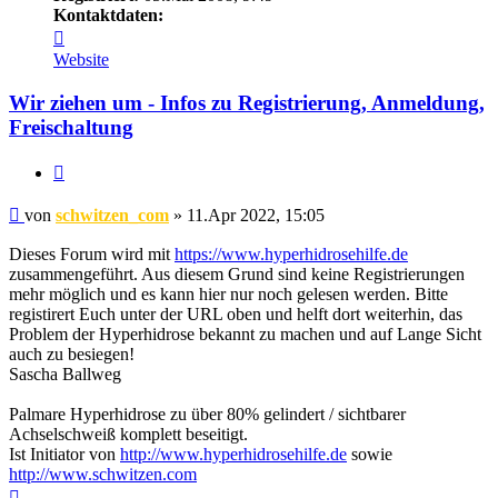
Kontaktdaten:
Kontaktdaten
von
Website
schwitzen_com
Wir ziehen um - Infos zu Registrierung, Anmeldung,
Freischaltung
Zitieren
Beitrag
von
schwitzen_com
»
11.Apr 2022, 15:05
Dieses Forum wird mit
https://www.hyperhidrosehilfe.de
zusammengeführt. Aus diesem Grund sind keine Registrierungen
mehr möglich und es kann hier nur noch gelesen werden. Bitte
registirert Euch unter der URL oben und helft dort weiterhin, das
Problem der Hyperhidrose bekannt zu machen und auf Lange Sicht
auch zu besiegen!
Sascha Ballweg
Palmare Hyperhidrose zu über 80% gelindert / sichtbarer
Achselschweiß komplett beseitigt.
Ist Initiator von
http://www.hyperhidrosehilfe.de
sowie
http://www.schwitzen.com
Nach