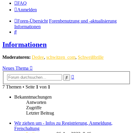
FAQ
Anmelden
Foren-Übersicht
Forenbenutzung und -aktualisierung
Informationen
Suche
Informationen
Moderatoren:
Dedee
,
schwitzen_com
,
Schweißbrille
Neues Thema
Erweiterte
Suche
Suche
7 Themen • Seite
1
von
1
Bekanntmachungen
Antworten
Zugriffe
Letzter Beitrag
Wir ziehen um - Infos zu Registrierung, Anmeldung,
Freischaltung