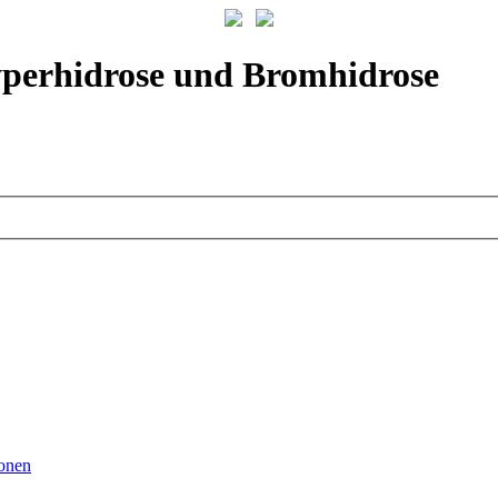
yperhidrose und Bromhidrose
ionen