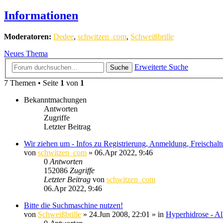
Informationen
Moderatoren:
Dedee
,
schwitzen_com
,
Schweißbrille
Neues Thema
Erweiterte Suche
Suche
7 Themen • Seite
1
von
1
Bekanntmachungen
Antworten
Zugriffe
Letzter Beitrag
Wir ziehen um - Infos zu Registrierung, Anmeldung, Freischal
von
schwitzen_com
»
06.Apr 2022, 9:46
0
Antworten
152086
Zugriffe
Letzter Beitrag
von
schwitzen_com
06.Apr 2022, 9:46
Bitte die Suchmaschine nutzen!
von
Schweißbrille
»
24.Jun 2008, 22:01
» in
Hyperhidrose - Al