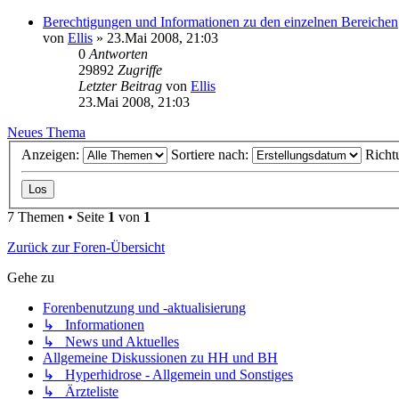
Berechtigungen und Informationen zu den einzelnen Bereichen
von
Ellis
»
23.Mai 2008, 21:03
0
Antworten
29892
Zugriffe
Letzter Beitrag
von
Ellis
23.Mai 2008, 21:03
Neues Thema
Anzeigen:
Sortiere nach:
Richt
7 Themen • Seite
1
von
1
Zurück zur Foren-Übersicht
Gehe zu
Forenbenutzung und -aktualisierung
↳ Informationen
↳ News und Aktuelles
Allgemeine Diskussionen zu HH und BH
↳ Hyperhidrose - Allgemein und Sonstiges
↳ Ärzteliste