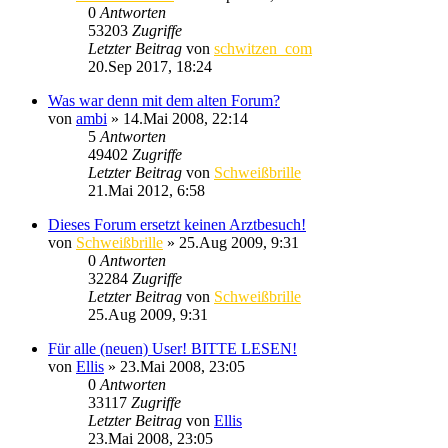
0
Antworten
53203
Zugriffe
Letzter Beitrag
von
schwitzen_com
20.Sep 2017, 18:24
Was war denn mit dem alten Forum?
von
ambi
»
14.Mai 2008, 22:14
5
Antworten
49402
Zugriffe
Letzter Beitrag
von
Schweißbrille
21.Mai 2012, 6:58
Dieses Forum ersetzt keinen Arztbesuch!
von
Schweißbrille
»
25.Aug 2009, 9:31
0
Antworten
32284
Zugriffe
Letzter Beitrag
von
Schweißbrille
25.Aug 2009, 9:31
Für alle (neuen) User! BITTE LESEN!
von
Ellis
»
23.Mai 2008, 23:05
0
Antworten
33117
Zugriffe
Letzter Beitrag
von
Ellis
23.Mai 2008, 23:05