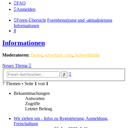
FAQ
Anmelden
Foren-Übersicht
Forenbenutzung und -aktualisierung
Informationen
Suche
Informationen
Moderatoren:
Dedee
,
schwitzen_com
,
Schweißbrille
Neues Thema
Erweiterte
Suche
Suche
7 Themen • Seite
1
von
1
Bekanntmachungen
Antworten
Zugriffe
Letzter Beitrag
Wir ziehen um - Infos zu Registrierung, Anmeldung,
Freischaltung