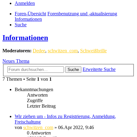
Anmelden
Foren-Übersicht
Forenbenutzung und -aktualisierung
Informationen
Suche
Informationen
Moderatoren:
Dedee
,
schwitzen_com
,
Schweißbrille
Neues Thema
Erweiterte Suche
Suche
7 Themen • Seite
1
von
1
Bekanntmachungen
Antworten
Zugriffe
Letzter Beitrag
Wir ziehen um - Infos zu Registrierung, Anmeldung,
Freischaltung
von
schwitzen_com
»
06.Apr 2022, 9:46
0
Antworten