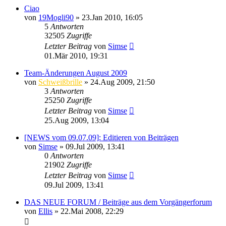
Ciao
von
19Mogli90
»
23.Jan 2010, 16:05
5
Antworten
32505
Zugriffe
Letzter Beitrag
von
Simse
01.Mär 2010, 19:31
Team-Änderungen August 2009
von
Schweißbrille
»
24.Aug 2009, 21:50
3
Antworten
25250
Zugriffe
Letzter Beitrag
von
Simse
25.Aug 2009, 13:04
[NEWS vom 09.07.09]: Editieren von Beiträgen
von
Simse
»
09.Jul 2009, 13:41
0
Antworten
21902
Zugriffe
Letzter Beitrag
von
Simse
09.Jul 2009, 13:41
DAS NEUE FORUM / Beiträge aus dem Vorgängerforum
von
Ellis
»
22.Mai 2008, 22:29