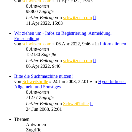
von
schwitzen_com
»
11.Apr 2022, 15:03
0
Antworten
98860
Zugriffe
Letzter Beitrag
von
schwitzen_com
11.Apr 2022, 15:03
Wir ziehen um - Infos zu Registrierung, Anmeldung,
Freischaltung
von
schwitzen_com
»
06.Apr 2022, 9:46
» in
Informationen
0
Antworten
152130
Zugriffe
Letzter Beitrag
von
schwitzen_com
06.Apr 2022, 9:46
Bitte die Suchmaschine nutzen!
von
Schweißbrille
»
24.Jun 2008, 22:01
» in
Hyperhidrose -
Allgemein und Sonstiges
0
Antworten
71277
Zugriffe
Letzter Beitrag
von
Schweißbrille
24.Jun 2008, 22:01
Themen
Antworten
Zugriffe