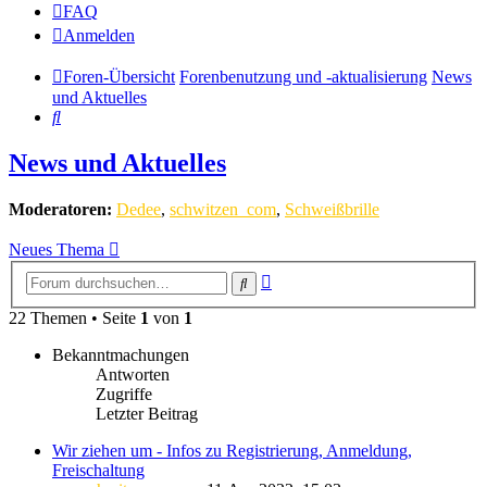
FAQ
Anmelden
Foren-Übersicht
Forenbenutzung und -aktualisierung
News
und Aktuelles
Suche
News und Aktuelles
Moderatoren:
Dedee
,
schwitzen_com
,
Schweißbrille
Neues Thema
Erweiterte
Suche
Suche
22 Themen • Seite
1
von
1
Bekanntmachungen
Antworten
Zugriffe
Letzter Beitrag
Wir ziehen um - Infos zu Registrierung, Anmeldung,
Freischaltung