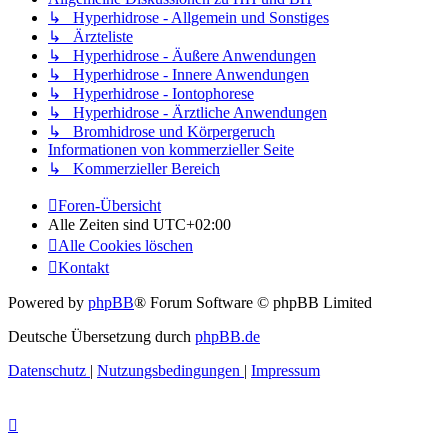
↳ Hyperhidrose - Allgemein und Sonstiges
↳ Ärzteliste
↳ Hyperhidrose - Äußere Anwendungen
↳ Hyperhidrose - Innere Anwendungen
↳ Hyperhidrose - Iontophorese
↳ Hyperhidrose - Ärztliche Anwendungen
↳ Bromhidrose und Körpergeruch
Informationen von kommerzieller Seite
↳ Kommerzieller Bereich
Foren-Übersicht
Alle Zeiten sind
UTC+02:00
Alle Cookies löschen
Kontakt
Powered by
phpBB
® Forum Software © phpBB Limited
Deutsche Übersetzung durch
phpBB.de
Datenschutz
|
Nutzungsbedingungen
|
Impressum