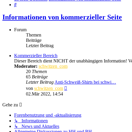
Suche
Informationen von kommerzieller Seite
Forum
Themen
Beiträge
Letzter Beitrag
Kommerzieller Bereich
Dieser Bereich dient NICHT der unabhängigen Information! Ver
Moderator:
schwitzen_com
20
Themen
65
Beiträge
Letzter Beitrag
Anti-Schweiß-Shirts bei schwi…
Neuester
von
schwitzen_com
Beitrag
02.Mär 2022, 14:54
Gehe zu
Forenbenutzung und -aktualisierung
↳ Informationen
↳ News und Aktuelles
Allgemeine Diskussionen zu HH und BH