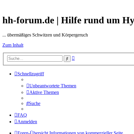
hh-forum.de | Hilfe rund um H
... übermäßiges Schwitzen und Körpergeruch
Zum Inhalt
Erweiterte
Suche
Suche
Schnellzugriff
Unbeantwortete Themen
Aktive Themen
Suche
FAQ
Anmelden
Foren-Übersicht
Informationen von kommerzieller Seite