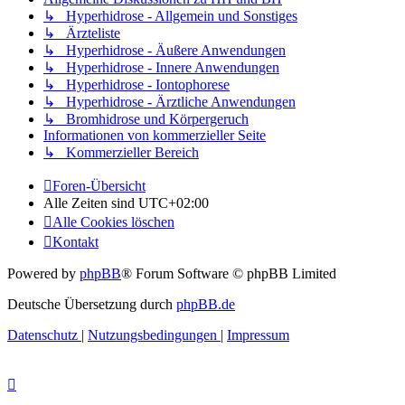
↳ Hyperhidrose - Allgemein und Sonstiges
↳ Ärzteliste
↳ Hyperhidrose - Äußere Anwendungen
↳ Hyperhidrose - Innere Anwendungen
↳ Hyperhidrose - Iontophorese
↳ Hyperhidrose - Ärztliche Anwendungen
↳ Bromhidrose und Körpergeruch
Informationen von kommerzieller Seite
↳ Kommerzieller Bereich
Foren-Übersicht
Alle Zeiten sind
UTC+02:00
Alle Cookies löschen
Kontakt
Powered by
phpBB
® Forum Software © phpBB Limited
Deutsche Übersetzung durch
phpBB.de
Datenschutz
|
Nutzungsbedingungen
|
Impressum