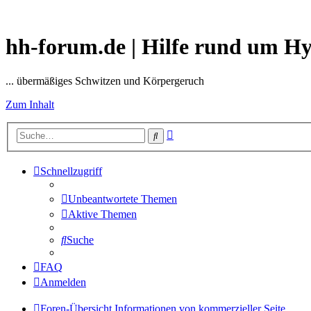
hh-forum.de | Hilfe rund um H
... übermäßiges Schwitzen und Körpergeruch
Zum Inhalt
Erweiterte
Suche
Suche
Schnellzugriff
Unbeantwortete Themen
Aktive Themen
Suche
FAQ
Anmelden
Foren-Übersicht
Informationen von kommerzieller Seite