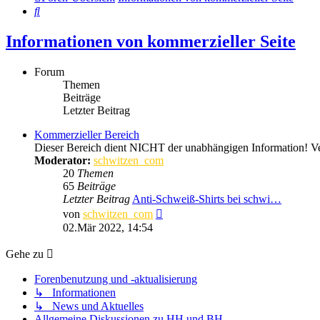
Suche
Informationen von kommerzieller Seite
Forum
Themen
Beiträge
Letzter Beitrag
Kommerzieller Bereich
Dieser Bereich dient NICHT der unabhängigen Information! Ver
Moderator:
schwitzen_com
20
Themen
65
Beiträge
Letzter Beitrag
Anti-Schweiß-Shirts bei schwi…
Neuester
von
schwitzen_com
Beitrag
02.Mär 2022, 14:54
Gehe zu
Forenbenutzung und -aktualisierung
↳ Informationen
↳ News und Aktuelles
Allgemeine Diskussionen zu HH und BH