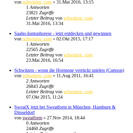
von
schwitzen_com
»
31.Mai 2016, 13:15
1
Antworten
23821
Zugriffe
Letzter Beitrag
von
schwitzen_com
31.Mai 2016, 13:34
Saalio-Iontophorese - jetzt entdecken und gewinnen
von
schwitzen_com
»
02.Okt 2015, 17:17
1
Antworten
22565
Zugriffe
Letzter Beitrag
von
schwitzen_com
23.Mai 2016, 16:54
Schwitzen - wenn die Hormone verrückt spielen (Cartoon)
von
schwitzen_com
»
11.Aug 2011, 16:41
2
Antworten
26843
Zugriffe
Letzter Beitrag
von
schwitzen_com
07.Okt 2015, 11:24
SweatX jetzt bei Sweatform in München, Hamburg &
Düsseldorf
von
sweatform
»
27.Nov 2014, 18:44
0
Antworten
24460
Zugriffe