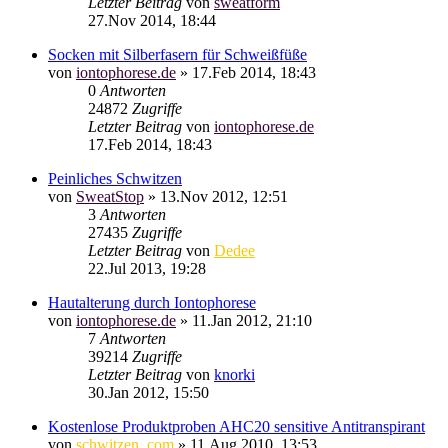
Letzter Beitrag
von
sweatform
27.Nov 2014, 18:44
Socken mit Silberfasern für Schweißfüße
von
iontophorese.de
»
17.Feb 2014, 18:43
0
Antworten
24872
Zugriffe
Letzter Beitrag
von
iontophorese.de
17.Feb 2014, 18:43
Peinliches Schwitzen
von
SweatStop
»
13.Nov 2012, 12:51
3
Antworten
27435
Zugriffe
Letzter Beitrag
von
Dedee
22.Jul 2013, 19:28
Hautalterung durch Iontophorese
von
iontophorese.de
»
11.Jan 2012, 21:10
7
Antworten
39214
Zugriffe
Letzter Beitrag
von
knorki
30.Jan 2012, 15:50
Kostenlose Produktproben AHC20 sensitive Antitranspirant
von
schwitzen_com
»
11.Aug 2010, 13:53