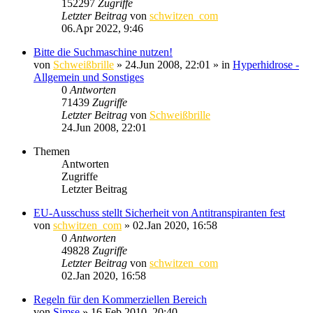
152297
Zugriffe
Letzter Beitrag
von
schwitzen_com
06.Apr 2022, 9:46
Bitte die Suchmaschine nutzen!
von
Schweißbrille
»
24.Jun 2008, 22:01
» in
Hyperhidrose -
Allgemein und Sonstiges
0
Antworten
71439
Zugriffe
Letzter Beitrag
von
Schweißbrille
24.Jun 2008, 22:01
Themen
Antworten
Zugriffe
Letzter Beitrag
EU-Ausschuss stellt Sicherheit von Antitranspiranten fest
von
schwitzen_com
»
02.Jan 2020, 16:58
0
Antworten
49828
Zugriffe
Letzter Beitrag
von
schwitzen_com
02.Jan 2020, 16:58
Regeln für den Kommerziellen Bereich
von
Simse
»
16.Feb 2010, 20:40