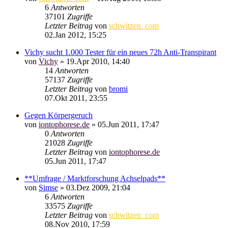
6
Antworten
37101
Zugriffe
Letzter Beitrag
von
schwitzen_com
02.Jan 2012, 15:25
Vichy sucht 1.000 Tester für ein neues 72h Anti-Transpirant
von
Vichy
»
19.Apr 2010, 14:40
14
Antworten
57137
Zugriffe
Letzter Beitrag
von
bromi
07.Okt 2011, 23:55
Gegen Körpergeruch
von
iontophorese.de
»
05.Jun 2011, 17:47
0
Antworten
21028
Zugriffe
Letzter Beitrag
von
iontophorese.de
05.Jun 2011, 17:47
**Umfrage / Marktforschung Achselpads**
von
Simse
»
03.Dez 2009, 21:04
6
Antworten
33575
Zugriffe
Letzter Beitrag
von
schwitzen_com
08.Nov 2010, 17:59