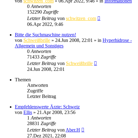
von
schwitzen_com
»
06.Apr 2022, 9:46
» in
Informationen
0
Antworten
152290
Zugriffe
Letzter Beitrag
von
schwitzen_com
06.Apr 2022, 9:46
Bitte die Suchmaschine nutzen!
von
Schweißbrille
»
24.Jun 2008, 22:01
» in
Hyperhidrose -
Allgemein und Sonstiges
0
Antworten
71433
Zugriffe
Letzter Beitrag
von
Schweißbrille
24.Jun 2008, 22:01
Themen
Antworten
Zugriffe
Letzter Beitrag
Empfehlenswerte Ärzte: Schweiz
von
Ellis
»
21.Apr 2008, 23:56
1
Antworten
28831
Zugriffe
Letzter Beitrag
von
Aber.H
27.Dez 2021, 22:08