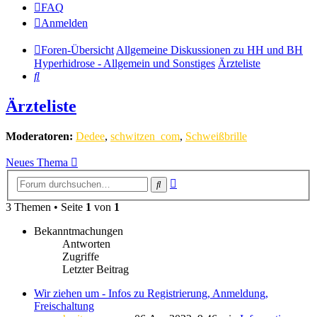
FAQ
Anmelden
Foren-Übersicht
Allgemeine Diskussionen zu HH und BH
Hyperhidrose - Allgemein und Sonstiges
Ärzteliste
Suche
Ärzteliste
Moderatoren:
Dedee
,
schwitzen_com
,
Schweißbrille
Neues Thema
Erweiterte
Suche
Suche
3 Themen • Seite
1
von
1
Bekanntmachungen
Antworten
Zugriffe
Letzter Beitrag
Wir ziehen um - Infos zu Registrierung, Anmeldung,
Freischaltung