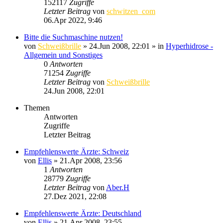
152117
Zugriffe
Letzter Beitrag
von
schwitzen_com
06.Apr 2022, 9:46
Bitte die Suchmaschine nutzen!
von
Schweißbrille
»
24.Jun 2008, 22:01
» in
Hyperhidrose -
Allgemein und Sonstiges
0
Antworten
71254
Zugriffe
Letzter Beitrag
von
Schweißbrille
24.Jun 2008, 22:01
Themen
Antworten
Zugriffe
Letzter Beitrag
Empfehlenswerte Ärzte: Schweiz
von
Ellis
»
21.Apr 2008, 23:56
1
Antworten
28779
Zugriffe
Letzter Beitrag
von
Aber.H
27.Dez 2021, 22:08
Empfehlenswerte Ärzte: Deutschland
von
Ellis
»
21.Apr 2008, 23:55