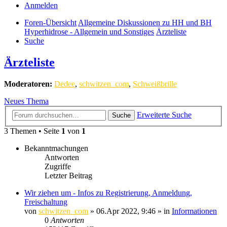
Anmelden
Foren-Übersicht
Allgemeine Diskussionen zu HH und BH
Hyperhidrose - Allgemein und Sonstiges
Ärzteliste
Suche
Ärzteliste
Moderatoren:
Dedee
,
schwitzen_com
,
Schweißbrille
Neues Thema
Erweiterte Suche
Suche
3 Themen • Seite
1
von
1
Bekanntmachungen
Antworten
Zugriffe
Letzter Beitrag
Wir ziehen um - Infos zu Registrierung, Anmeldung,
Freischaltung
von
schwitzen_com
»
06.Apr 2022, 9:46
» in
Informationen
0
Antworten