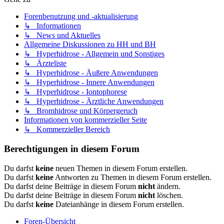
Forenbenutzung und -aktualisierung
↳ Informationen
↳ News und Aktuelles
Allgemeine Diskussionen zu HH und BH
↳ Hyperhidrose - Allgemein und Sonstiges
↳ Ärzteliste
↳ Hyperhidrose - Äußere Anwendungen
↳ Hyperhidrose - Innere Anwendungen
↳ Hyperhidrose - Iontophorese
↳ Hyperhidrose - Ärztliche Anwendungen
↳ Bromhidrose und Körpergeruch
Informationen von kommerzieller Seite
↳ Kommerzieller Bereich
Berechtigungen in diesem Forum
Du darfst
keine
neuen Themen in diesem Forum erstellen.
Du darfst
keine
Antworten zu Themen in diesem Forum erstellen.
Du darfst deine Beiträge in diesem Forum
nicht
ändern.
Du darfst deine Beiträge in diesem Forum
nicht
löschen.
Du darfst
keine
Dateianhänge in diesem Forum erstellen.
Foren-Übersicht