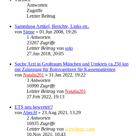
Antworten
Zugriffe
Letzter Beitrag
Sammlung Artikel, Berichte, Links etc.
von
Simse
»
01.Jun 2008, 19:26
1
Antworten
23207
Zugriffe
Letzter Beitrag
von
solo
27.Jun 2018, 20:05
Suche Arzt in Großraum München und Umkreis ca.250 km
mit Zulassung für Botoxspritzen für Kassenpatienten
von
Natalia201
»
31.Jan 2022, 19:22
3
Antworten
16990
Zugriffe
Letzter Beitrag
von
Natalia201
27.Feb 2022, 19:13
ETS neu bewertet!?
von
Aber.H
»
23.Aug 2021, 13:29
2
Antworten
16935
Zugriffe
Letzter Beitrag
von
schwitzen_com
10.Nov 2021, 10:43