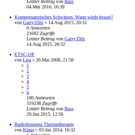
Letzter Beitrag
von
Bass
04.Mär 2016, 16:39
Kompensatorisches Schwitzen. Wann wirds besser?
von
Garry350z
»
14.Aug 2015, 20:32
0
Antworten
21692
Zugriffe
Letzter Beitrag
von
Garry350z
14.Aug 2015, 20:32
ETSC-OP
von
Lisa
»
26.Mai 2008, 21:58
1
2
3
4
5
6
100
Antworten
319238
Zugriffe
Letzter Beitrag
von
Bass
29.Jun 2015, 12:56
Radiofrequenz Thermotherapie
von
Klaus
»
03.Jan 2014, 16:32