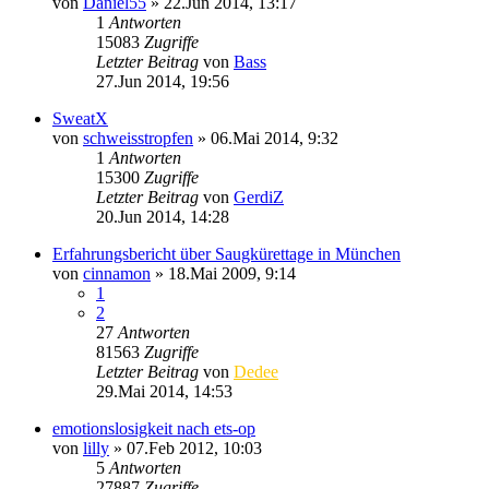
von
Daniel55
»
22.Jun 2014, 13:17
1
Antworten
15083
Zugriffe
Letzter Beitrag
von
Bass
27.Jun 2014, 19:56
SweatX
von
schweisstropfen
»
06.Mai 2014, 9:32
1
Antworten
15300
Zugriffe
Letzter Beitrag
von
GerdiZ
20.Jun 2014, 14:28
Erfahrungsbericht über Saugkürettage in München
von
cinnamon
»
18.Mai 2009, 9:14
1
2
27
Antworten
81563
Zugriffe
Letzter Beitrag
von
Dedee
29.Mai 2014, 14:53
emotionslosigkeit nach ets-op
von
lilly
»
07.Feb 2012, 10:03
5
Antworten
27887
Zugriffe