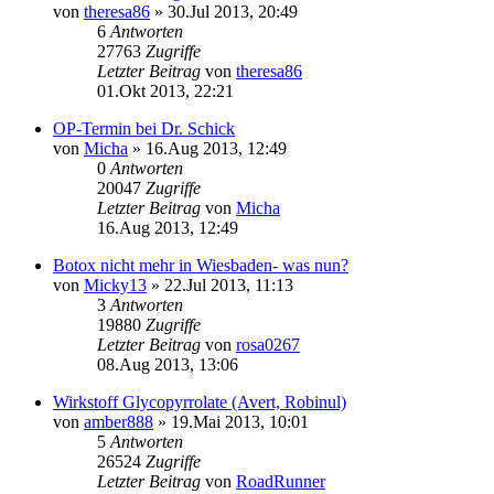
von
theresa86
»
30.Jul 2013, 20:49
6
Antworten
27763
Zugriffe
Letzter Beitrag
von
theresa86
01.Okt 2013, 22:21
OP-Termin bei Dr. Schick
von
Micha
»
16.Aug 2013, 12:49
0
Antworten
20047
Zugriffe
Letzter Beitrag
von
Micha
16.Aug 2013, 12:49
Botox nicht mehr in Wiesbaden- was nun?
von
Micky13
»
22.Jul 2013, 11:13
3
Antworten
19880
Zugriffe
Letzter Beitrag
von
rosa0267
08.Aug 2013, 13:06
Wirkstoff Glycopyrrolate (Avert, Robinul)
von
amber888
»
19.Mai 2013, 10:01
5
Antworten
26524
Zugriffe
Letzter Beitrag
von
RoadRunner