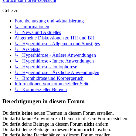
Zurück zur Foren-Übersicht
Gehe zu
Forenbenutzung und -aktualisierung
↳ Informationen
↳ News und Aktuelles
Allgemeine Diskussionen zu HH und BH
↳ Hyperhidrose - Allgemein und Sonstiges
↳ Ärzteliste
↳ Hyperhidrose - Äußere Anwendungen
↳ Hyperhidrose - Innere Anwendungen
↳ Hyperhidrose - Iontophorese
↳ Hyperhidrose - Ärztliche Anwendungen
↳ Bromhidrose und Körpergeruch
Informationen von kommerzieller Seite
↳ Kommerzieller Bereich
Berechtigungen in diesem Forum
Du darfst
keine
neuen Themen in diesem Forum erstellen.
Du darfst
keine
Antworten zu Themen in diesem Forum erstellen.
Du darfst deine Beiträge in diesem Forum
nicht
ändern.
Du darfst deine Beiträge in diesem Forum
nicht
löschen.
Du darfst
keine
Dateianhänge in diesem Forum erstellen.