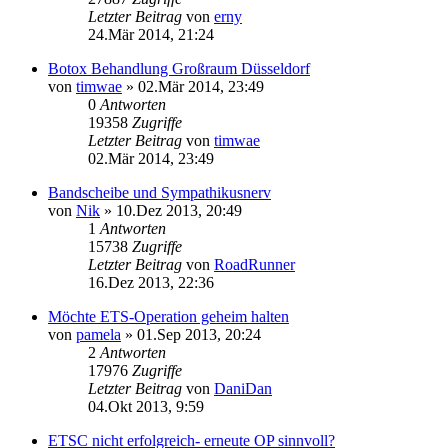
Letzter Beitrag
von
erny
24.Mär 2014, 21:24
Botox Behandlung Großraum Düsseldorf
von
timwae
»
02.Mär 2014, 23:49
0
Antworten
19358
Zugriffe
Letzter Beitrag
von
timwae
02.Mär 2014, 23:49
Bandscheibe und Sympathikusnerv
von
Nik
»
10.Dez 2013, 20:49
1
Antworten
15738
Zugriffe
Letzter Beitrag
von
RoadRunner
16.Dez 2013, 22:36
Möchte ETS-Operation geheim halten
von
pamela
»
01.Sep 2013, 20:24
2
Antworten
17976
Zugriffe
Letzter Beitrag
von
DaniDan
04.Okt 2013, 9:59
ETSC nicht erfolgreich- erneute OP sinnvoll?