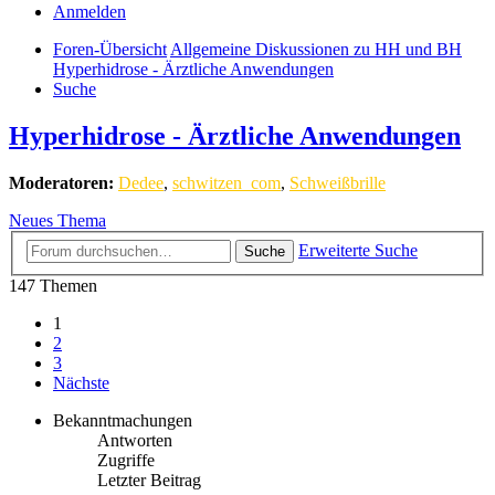
Anmelden
Foren-Übersicht
Allgemeine Diskussionen zu HH und BH
Hyperhidrose - Ärztliche Anwendungen
Suche
Hyperhidrose - Ärztliche Anwendungen
Moderatoren:
Dedee
,
schwitzen_com
,
Schweißbrille
Neues Thema
Erweiterte Suche
Suche
147 Themen
1
2
3
Nächste
Bekanntmachungen
Antworten
Zugriffe
Letzter Beitrag