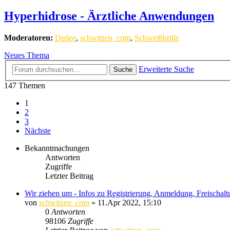
Hyperhidrose - Ärztliche Anwendungen
Moderatoren:
Dedee
,
schwitzen_com
,
Schweißbrille
Neues Thema
Erweiterte Suche
Suche
147 Themen
1
2
3
Nächste
Bekanntmachungen
Antworten
Zugriffe
Letzter Beitrag
Wir ziehen um - Infos zu Registrierung, Anmeldung, Freischal
von
schwitzen_com
»
11.Apr 2022, 15:10
0
Antworten
98106
Zugriffe