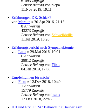
61593
Zugriffe
Letzter Beitrag
von
piepa
11.Nov 2019, 19:11
Erfahrungen DR. Schick?
von
Martiiin
»
30.Apr 2016, 21:13
8
Antworten
43273
Zugriffe
Letzter Beitrag
von
Schweißbrille
11.Jul 2019, 18:28
Erfahrungsbericht nach Sympathektomie
von
Luna
»
29.Mai 2016, 10:01
6
Antworten
28812
Zugriffe
Letzter Beitrag
von
Flixo
04.Jan 2019, 17:08
Empfehlungen für mich?
von
Flixo
»
12.Dez 2018, 10:49
1
Antworten
15779
Zugriffe
Letzter Beitrag
von
lisaax
12.Dez 2018, 22:43
HH und Ery | ETSC Behandlung | tauber Arm