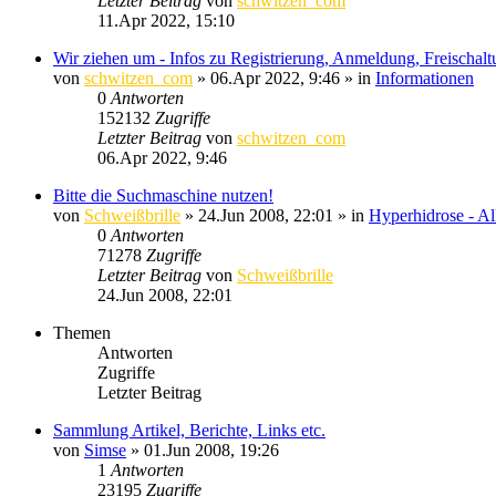
Letzter Beitrag
von
schwitzen_com
11.Apr 2022, 15:10
Wir ziehen um - Infos zu Registrierung, Anmeldung, Freischal
von
schwitzen_com
»
06.Apr 2022, 9:46
» in
Informationen
0
Antworten
152132
Zugriffe
Letzter Beitrag
von
schwitzen_com
06.Apr 2022, 9:46
Bitte die Suchmaschine nutzen!
von
Schweißbrille
»
24.Jun 2008, 22:01
» in
Hyperhidrose - Al
0
Antworten
71278
Zugriffe
Letzter Beitrag
von
Schweißbrille
24.Jun 2008, 22:01
Themen
Antworten
Zugriffe
Letzter Beitrag
Sammlung Artikel, Berichte, Links etc.
von
Simse
»
01.Jun 2008, 19:26
1
Antworten
23195
Zugriffe