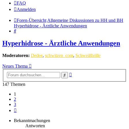
FAQ
Anmelden
Foren-Übersicht
Allgemeine Diskussionen zu HH und BH
Hyperhidrose - Ärztliche Anwendungen
Suche
Hyperhidrose - Ärztliche Anwendungen
Moderatoren:
Dedee
,
schwitzen_com
,
Schweißbrille
Neues Thema
Erweiterte
Suche
Suche
147 Themen
1
2
3
Nächste
Bekanntmachungen
Antworten