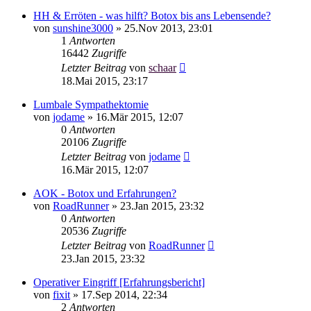
HH & Erröten - was hilft? Botox bis ans Lebensende?
von
sunshine3000
»
25.Nov 2013, 23:01
1
Antworten
16442
Zugriffe
Letzter Beitrag
von
schaar
18.Mai 2015, 23:17
Lumbale Sympathektomie
von
jodame
»
16.Mär 2015, 12:07
0
Antworten
20106
Zugriffe
Letzter Beitrag
von
jodame
16.Mär 2015, 12:07
AOK - Botox und Erfahrungen?
von
RoadRunner
»
23.Jan 2015, 23:32
0
Antworten
20536
Zugriffe
Letzter Beitrag
von
RoadRunner
23.Jan 2015, 23:32
Operativer Eingriff [Erfahrungsbericht]
von
fixit
»
17.Sep 2014, 22:34
2
Antworten