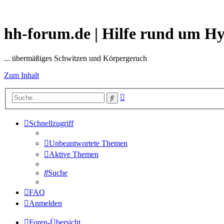
hh-forum.de | Hilfe rund um H
... übermäßiges Schwitzen und Körpergeruch
Zum Inhalt
Erweiterte
Suche
Suche
Schnellzugriff
Unbeantwortete Themen
Aktive Themen
Suche
FAQ
Anmelden
Foren-Übersicht