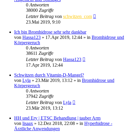
0
Antworten
38000
Zugriffe
Letzter Beitrag
von
schwitzen_com
23.Mai 2019, 9:10
Ich bin Bromhidrose sehr sehr dankbar
von
Hassa123
»
17.Apr 2019, 12:44
» in
Bromhidrose und
Körpergeruch
0
Antworten
38611
Zugriffe
Letzter Beitrag
von
Hassa123
17.Apr 2019, 12:44
Schwitzen durch Vitamin-D-Mangel?
von
Lyla
»
23.Mär 2019, 13:12
» in
Bromhidrose und
Körpergeruch
0
Antworten
37942
Zugriffe
Letzter Beitrag
von
Lyla
23.Mär 2019, 13:12
HH und Ery | ETSC Behandlung | tauber Arm
von
lisaax
»
12.Dez 2018, 22:08
» in
Hyperhidrose -
Ärztliche Anwendungen