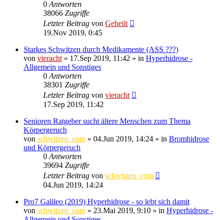
0
Antworten
38066
Zugriffe
Letzter Beitrag
von
Geheilt
19.Nov 2019, 0:45
Starkes Schwitzen durch Medikamente (ASS ???)
von
vieracht
»
17.Sep 2019, 11:42
» in
Hyperhidrose -
Allgemein und Sonstiges
0
Antworten
38301
Zugriffe
Letzter Beitrag
von
vieracht
17.Sep 2019, 11:42
Senioren Ratgeber sucht ältere Menschen zum Thema
Körpergeruch
von
schwitzen_com
»
04.Jun 2019, 14:24
» in
Bromhidrose
und Körpergeruch
0
Antworten
39694
Zugriffe
Letzter Beitrag
von
schwitzen_com
04.Jun 2019, 14:24
Pro7 Galileo (2019) Hyperhidrose - so lebt sich damit
von
schwitzen_com
»
23.Mai 2019, 9:10
» in
Hyperhidrose -
Allgemein und Sonstiges