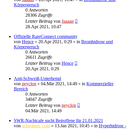
Körpergeruch
0
Antworten
28306
Zugriffe
Letzter Beitrag
von
Jaaaan
28.Apr 2021, 10:47
Offizielle RareConnect community
von
Hence
»
20.Apr 2021, 0:29
» in
Bromhidrose und
Körpergeruch
0
Antworten
26611
Zugriffe
Letzter Beitrag
von
Hence
20.Apr 2021, 0:29
Anti-Schweiß-Unterhemd
von
peyclon
»
04.Mär 2021, 14:49
» in
Kommerzieller
Bereich
0
Antworten
34047
Zugriffe
Letzter Beitrag
von
peyclon
04.Mär 2021, 14:49
SWR-Nachtcafe sucht Betroffene für 21.01.2021
von
schwitzen_com
»
13.Jan 2021, 10:45
» in
Hyperhidrose -