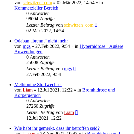
von
schwitzen_com
»
02.Mär 2022, 14:54
» in
Kommerzieller Bereich
0
Antworten
98094
Zugriffe
Letzter Beitrag
von
schwitzen_com
02.Mär 2022, 14:54
Odaban „brennt“ nicht mehr
von
mgs
»
27.Feb 2022, 9:54
» in
Hyperhidrose - Äußere
Anwendungen
0
Antworten
25008
Zugriffe
Letzter Beitrag
von
mgs
27.Feb 2022, 9:54
Methionine Stoffwechsel
von
Liam
»
12.Jul 2021, 12:22
» in
Bromhidrose und
Körpergeruch
0
Antworten
27260
Zugriffe
Letzter Beitrag
von
Liam
12.Jul 2021, 12:22
Wie habt ihr gemerkt, dass ihr betroffen seid?
von
Jaaaan
»
28.Apr 2021, 10:47
» in
Bromhidrose und