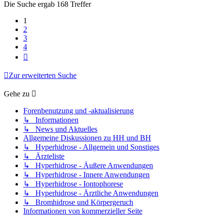
Die Suche ergab 168 Treffer
1
2
3
4
Nächste
Zur erweiterten Suche
Gehe zu
Forenbenutzung und -aktualisierung
↳ Informationen
↳ News und Aktuelles
Allgemeine Diskussionen zu HH und BH
↳ Hyperhidrose - Allgemein und Sonstiges
↳ Ärzteliste
↳ Hyperhidrose - Äußere Anwendungen
↳ Hyperhidrose - Innere Anwendungen
↳ Hyperhidrose - Iontophorese
↳ Hyperhidrose - Ärztliche Anwendungen
↳ Bromhidrose und Körpergeruch
Informationen von kommerzieller Seite