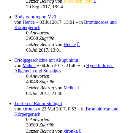
Letzter Beitrag
von
schwitzen_com
20.Sep 2017, 18:24
Body odor report V20
von
Hence
»
03.Jul 2017, 13:01
» in
Bromhidrose und
Körpergeruch
0
Antworten
39568
Zugriffe
Letzter Beitrag
von
Hence
03.Jul 2017, 13:01
Erfolgsgeschichte mit Akupunktur
von
Melina
»
04.Jun 2017, 21:46
» in
Hyperhidrose -
Allgemein und Sonstiges
0
Antworten
40048
Zugriffe
Letzter Beitrag
von
Melina
04.Jun 2017, 21:46
Treffen in Raum Stuttgart
von
xironka
»
22.Mai 2017, 0:53
» in
Bromhidrose und
Körpergeruch
0
Antworten
30909
Zugriffe
Letzter Beitrag
von
xironka