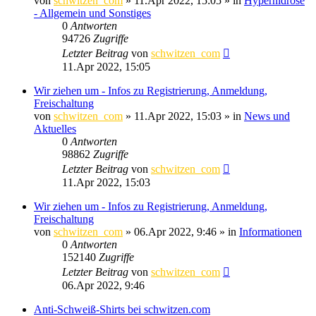
von
schwitzen_com
»
11.Apr 2022, 15:05
» in
Hyperhidrose
- Allgemein und Sonstiges
0
Antworten
94726
Zugriffe
Letzter Beitrag
von
schwitzen_com
11.Apr 2022, 15:05
Wir ziehen um - Infos zu Registrierung, Anmeldung,
Freischaltung
von
schwitzen_com
»
11.Apr 2022, 15:03
» in
News und
Aktuelles
0
Antworten
98862
Zugriffe
Letzter Beitrag
von
schwitzen_com
11.Apr 2022, 15:03
Wir ziehen um - Infos zu Registrierung, Anmeldung,
Freischaltung
von
schwitzen_com
»
06.Apr 2022, 9:46
» in
Informationen
0
Antworten
152140
Zugriffe
Letzter Beitrag
von
schwitzen_com
06.Apr 2022, 9:46
Anti-Schweiß-Shirts bei schwitzen.com