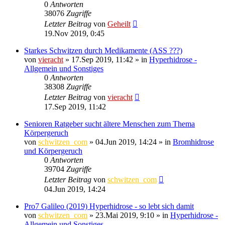
0
Antworten
38076
Zugriffe
Letzter Beitrag
von
Geheilt
19.Nov 2019, 0:45
Starkes Schwitzen durch Medikamente (ASS ???)
von
vieracht
»
17.Sep 2019, 11:42
» in
Hyperhidrose -
Allgemein und Sonstiges
0
Antworten
38308
Zugriffe
Letzter Beitrag
von
vieracht
17.Sep 2019, 11:42
Senioren Ratgeber sucht ältere Menschen zum Thema
Körpergeruch
von
schwitzen_com
»
04.Jun 2019, 14:24
» in
Bromhidrose
und Körpergeruch
0
Antworten
39704
Zugriffe
Letzter Beitrag
von
schwitzen_com
04.Jun 2019, 14:24
Pro7 Galileo (2019) Hyperhidrose - so lebt sich damit
von
schwitzen_com
»
23.Mai 2019, 9:10
» in
Hyperhidrose -
Allgemein und Sonstiges