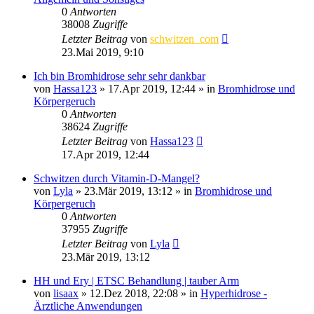
0
Antworten
38008
Zugriffe
Letzter Beitrag
von
schwitzen_com
23.Mai 2019, 9:10
Ich bin Bromhidrose sehr sehr dankbar
von
Hassa123
»
17.Apr 2019, 12:44
» in
Bromhidrose und
Körpergeruch
0
Antworten
38624
Zugriffe
Letzter Beitrag
von
Hassa123
17.Apr 2019, 12:44
Schwitzen durch Vitamin-D-Mangel?
von
Lyla
»
23.Mär 2019, 13:12
» in
Bromhidrose und
Körpergeruch
0
Antworten
37955
Zugriffe
Letzter Beitrag
von
Lyla
23.Mär 2019, 13:12
HH und Ery | ETSC Behandlung | tauber Arm
von
lisaax
»
12.Dez 2018, 22:08
» in
Hyperhidrose -
Ärztliche Anwendungen