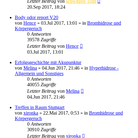
Letzter Beitrag
von
schwitzen_com
20.Sep 2017, 18:24
Body odor report V20
von
Hence
»
03.Jul 2017, 13:01
» in
Bromhidrose und
Körpergeruch
0
Antworten
39578
Zugriffe
Letzter Beitrag
von
Hence
03.Jul 2017, 13:01
Erfolgsgeschichte mit Akupunktur
von
Melina
»
04.Jun 2017, 21:46
» in
Hyperhidrose -
Allgemein und Sonstiges
0
Antworten
40055
Zugriffe
Letzter Beitrag
von
Melina
04.Jun 2017, 21:46
Treffen in Raum Stuttgart
von
xironka
»
22.Mai 2017, 0:53
» in
Bromhidrose und
Körpergeruch
0
Antworten
30910
Zugriffe
Letzter Beitrag
von
xironka