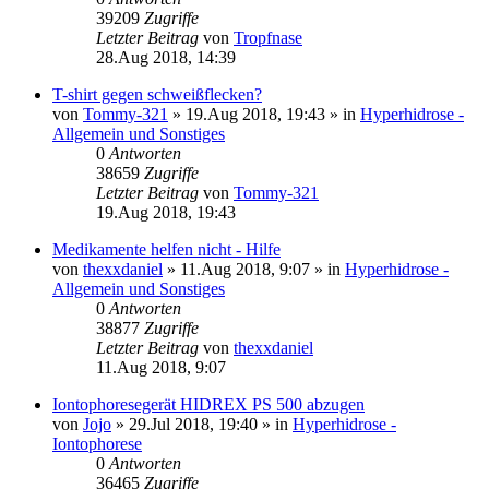
39209
Zugriffe
Letzter Beitrag
von
Tropfnase
28.Aug 2018, 14:39
T-shirt gegen schweißflecken?
von
Tommy-321
»
19.Aug 2018, 19:43
» in
Hyperhidrose -
Allgemein und Sonstiges
0
Antworten
38659
Zugriffe
Letzter Beitrag
von
Tommy-321
19.Aug 2018, 19:43
Medikamente helfen nicht - Hilfe
von
thexxdaniel
»
11.Aug 2018, 9:07
» in
Hyperhidrose -
Allgemein und Sonstiges
0
Antworten
38877
Zugriffe
Letzter Beitrag
von
thexxdaniel
11.Aug 2018, 9:07
Iontophoresegerät HIDREX PS 500 abzugen
von
Jojo
»
29.Jul 2018, 19:40
» in
Hyperhidrose -
Iontophorese
0
Antworten
36465
Zugriffe