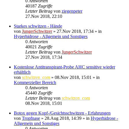
0
Antworten
40187
Zugriffe
Letzter Beitrag
von
ziegenpeter
27.Nov 2018, 22:10
Starkes schwitzen - Hände
von
JungerSchwitzer
»
27.Nov 2018, 17:34
» in
Hyperhidrose - Allgemein und Sonstiges
0
Antworten
40021
Zugriffe
Letzter Beitrag
von
JungerSchwitzer
27.Nov 2018, 17:34
Kostenlose Antitranspirant-Probe AHC sensitive wieder
erhältlich
von
schwitzen_com
»
08.Nov 2018, 15:01
» in
Kommerzieller Bereich
0
Antworten
45440
Zugriffe
Letzter Beitrag
von
schwitzen_com
08.Nov 2018, 15:01
Botox gegen Kopf-/Gesichtsschwitzen - Erfahrungen
von
Tropfnase
»
28.Aug 2018, 14:39
» in
Hyperhidrose -
Allgemein und Sonstiges
0
Antworten