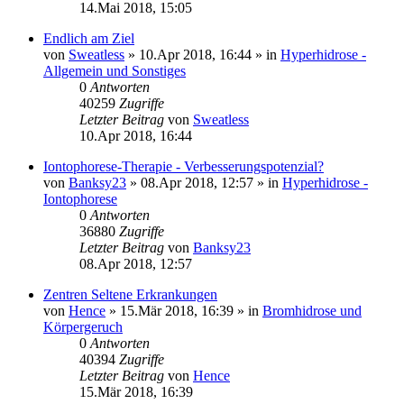
14.Mai 2018, 15:05
Endlich am Ziel
von
Sweatless
»
10.Apr 2018, 16:44
» in
Hyperhidrose -
Allgemein und Sonstiges
0
Antworten
40259
Zugriffe
Letzter Beitrag
von
Sweatless
10.Apr 2018, 16:44
Iontophorese-Therapie - Verbesserungspotenzial?
von
Banksy23
»
08.Apr 2018, 12:57
» in
Hyperhidrose -
Iontophorese
0
Antworten
36880
Zugriffe
Letzter Beitrag
von
Banksy23
08.Apr 2018, 12:57
Zentren Seltene Erkrankungen
von
Hence
»
15.Mär 2018, 16:39
» in
Bromhidrose und
Körpergeruch
0
Antworten
40394
Zugriffe
Letzter Beitrag
von
Hence
15.Mär 2018, 16:39