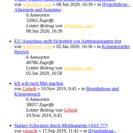
von
schwitzen_com
»
08.Jun 2020, 16:39
» in
Hyperhidrose -
Allgemein und Sonstiges
0
Antworten
32062
Zugriffe
Letzter Beitrag
von
schwitzen_com
08.Jun 2020, 16:39
EU-Ausschuss stellt Sicherheit von Antitranspiranten fest
von
schwitzen_com
»
02.Jan 2020, 16:58
» in
Kommerzieller
Bereich
0
Antworten
49786
Zugriffe
Letzter Beitrag
von
schwitzen_com
02.Jan 2020, 16:58
Ich will euch Mut machen
von
Geheilt
»
19.Nov 2019, 0:45
» in
Bromhidrose und
Körpergeruch
0
Antworten
38057
Zugriffe
Letzter Beitrag
von
Geheilt
19.Nov 2019, 0:45
Starkes Schwitzen durch Medikamente (ASS ???)
von
vieracht
»
17.Sep 2019, 11:42
» in
Hyperhidrose -