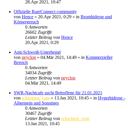
28.Apr 2021, 10:47
Offizielle RareConnect community
von
Hence
»
20.Apr 2021, 0:29
» in
Bromhidrose und
Körpergeruch
0
Antworten
26602
Zugriffe
Letzter Beitrag
von
Hence
20.Apr 2021, 0:29
Anti-Schweiß-Unterhemd
von
peyclon
»
04.Mär 2021, 14:49
» in
Kommerzieller
Bereich
0
Antworten
34034
Zugriffe
Letzter Beitrag
von
peyclon
04.Mär 2021, 14:49
SWR-Nachtcafe sucht Betroffene für 21.01.2021
von
schwitzen_com
»
13.Jan 2021, 10:45
» in
Hyperhidrose -
Allgemein und Sonstiges
0
Antworten
30467
Zugriffe
Letzter Beitrag
von
schwitzen_com
13.Jan 2021, 10:45