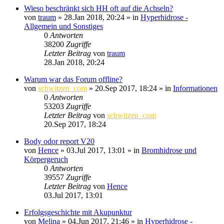
Wieso beschränkt sich HH oft auf die Achseln?
von
traum
»
28.Jan 2018, 20:24
» in
Hyperhidrose -
Allgemein und Sonstiges
0
Antworten
38200
Zugriffe
Letzter Beitrag
von
traum
28.Jan 2018, 20:24
Warum war das Forum offline?
von
schwitzen_com
»
20.Sep 2017, 18:24
» in
Informationen
0
Antworten
53203
Zugriffe
Letzter Beitrag
von
schwitzen_com
20.Sep 2017, 18:24
Body odor report V20
von
Hence
»
03.Jul 2017, 13:01
» in
Bromhidrose und
Körpergeruch
0
Antworten
39557
Zugriffe
Letzter Beitrag
von
Hence
03.Jul 2017, 13:01
Erfolgsgeschichte mit Akupunktur
von
Melina
»
04.Jun 2017, 21:46
» in
Hyperhidrose -