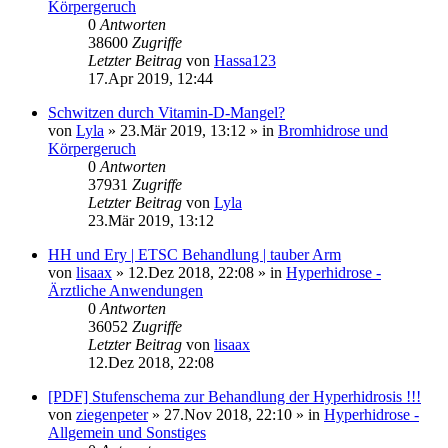
Körpergeruch
0
Antworten
38600
Zugriffe
Letzter Beitrag
von
Hassa123
17.Apr 2019, 12:44
Schwitzen durch Vitamin-D-Mangel?
von
Lyla
»
23.Mär 2019, 13:12
» in
Bromhidrose und
Körpergeruch
0
Antworten
37931
Zugriffe
Letzter Beitrag
von
Lyla
23.Mär 2019, 13:12
HH und Ery | ETSC Behandlung | tauber Arm
von
lisaax
»
12.Dez 2018, 22:08
» in
Hyperhidrose -
Ärztliche Anwendungen
0
Antworten
36052
Zugriffe
Letzter Beitrag
von
lisaax
12.Dez 2018, 22:08
[PDF] Stufenschema zur Behandlung der Hyperhidrosis !!!
von
ziegenpeter
»
27.Nov 2018, 22:10
» in
Hyperhidrose -
Allgemein und Sonstiges