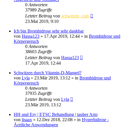
0
Antworten
37989
Zugriffe
Letzter Beitrag
von
schwitzen_com
23.Mai 2019, 9:10
Ich bin Bromhidrose sehr sehr dankbar
von
Hassa123
»
17.Apr 2019, 12:44
» in
Bromhidrose und
Körpergeruch
0
Antworten
38603
Zugriffe
Letzter Beitrag
von
Hassa123
17.Apr 2019, 12:44
Schwitzen durch Vitamin-D-Mangel?
von
Lyla
»
23.Mär 2019, 13:12
» in
Bromhidrose und
Körpergeruch
0
Antworten
37935
Zugriffe
Letzter Beitrag
von
Lyla
23.Mär 2019, 13:12
HH und Ery | ETSC Behandlung | tauber Arm
von
lisaax
»
12.Dez 2018, 22:08
» in
Hyperhidrose -
Ärztliche Anwendungen