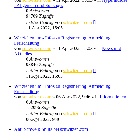
von
schwitzen_com
»
11.Apr 2022, 15:05
» in
Hyperhidrose
- Allgemein und Sonstiges
0
Antworten
94709
Zugriffe
Letzter Beitrag
von
schwitzen_com
11.Apr 2022, 15:05
Wir ziehen um - Infos zu Registrierung, Anmeldung,
Freischaltung
von
schwitzen_com
»
11.Apr 2022, 15:03
» in
News und
Aktuelles
0
Antworten
98846
Zugriffe
Letzter Beitrag
von
schwitzen_com
11.Apr 2022, 15:03
Wir ziehen um - Infos zu Registrierung, Anmeldung,
Freischaltung
von
schwitzen_com
»
06.Apr 2022, 9:46
» in
Informationen
0
Antworten
152096
Zugriffe
Letzter Beitrag
von
schwitzen_com
06.Apr 2022, 9:46
Anti-Schweiß-Shirts bei schwitzen.com