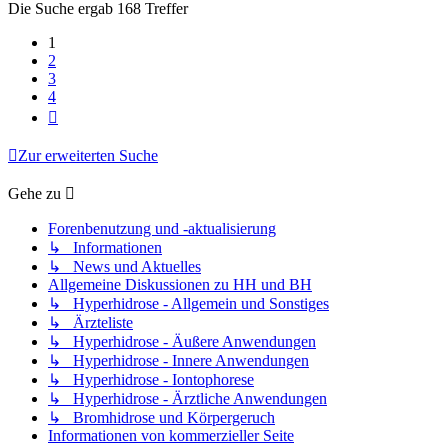
Die Suche ergab 168 Treffer
1
2
3
4
Nächste
Zur erweiterten Suche
Gehe zu
Forenbenutzung und -aktualisierung
↳ Informationen
↳ News und Aktuelles
Allgemeine Diskussionen zu HH und BH
↳ Hyperhidrose - Allgemein und Sonstiges
↳ Ärzteliste
↳ Hyperhidrose - Äußere Anwendungen
↳ Hyperhidrose - Innere Anwendungen
↳ Hyperhidrose - Iontophorese
↳ Hyperhidrose - Ärztliche Anwendungen
↳ Bromhidrose und Körpergeruch
Informationen von kommerzieller Seite