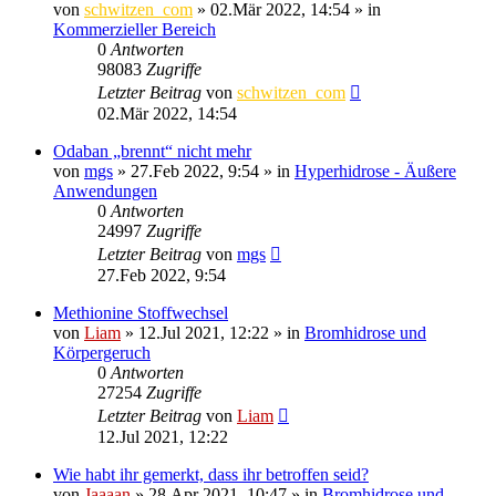
von
schwitzen_com
»
02.Mär 2022, 14:54
» in
Kommerzieller Bereich
0
Antworten
98083
Zugriffe
Letzter Beitrag
von
schwitzen_com
02.Mär 2022, 14:54
Odaban „brennt“ nicht mehr
von
mgs
»
27.Feb 2022, 9:54
» in
Hyperhidrose - Äußere
Anwendungen
0
Antworten
24997
Zugriffe
Letzter Beitrag
von
mgs
27.Feb 2022, 9:54
Methionine Stoffwechsel
von
Liam
»
12.Jul 2021, 12:22
» in
Bromhidrose und
Körpergeruch
0
Antworten
27254
Zugriffe
Letzter Beitrag
von
Liam
12.Jul 2021, 12:22
Wie habt ihr gemerkt, dass ihr betroffen seid?
von
Jaaaan
»
28.Apr 2021, 10:47
» in
Bromhidrose und