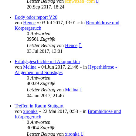
Letzter Beitrag
von
schwitzen_com
20.Sep 2017, 18:24
Body odor report V20
von
Hence
»
03.Jul 2017, 13:01
» in
Bromhidrose und
Körpergeruch
0
Antworten
39561
Zugriffe
Letzter Beitrag
von
Hence
03.Jul 2017, 13:01
Erfolgsgeschichte mit Akupunktur
von
Melina
»
04.Jun 2017, 21:46
» in
Hyperhidrose -
Allgemein und Sonstiges
0
Antworten
40039
Zugriffe
Letzter Beitrag
von
Melina
04.Jun 2017, 21:46
Treffen in Raum Stuttgart
von
xironka
»
22.Mai 2017, 0:53
» in
Bromhidrose und
Körpergeruch
0
Antworten
30904
Zugriffe
Letzter Beitrag
von
xironka