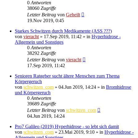
0
Antworten
38060
Zugriffe
Letzter Beitrag
von
Geheilt
19.Nov 2019, 0:45
Starkes Schwitzen durch Medikamente (ASS ???)
von
vieracht
»
17.Sep 2019, 11:42
» in
Hyperhidrose -
Allgemein und Sonstiges
0
Antworten
38292
Zugriffe
Letzter Beitrag
von
vieracht
17.Sep 2019, 11:42
Senioren Ratgeber sucht ältere Menschen zum Thema
Körpergeruch
von
schwitzen_com
»
04.Jun 2019, 14:24
» in
Bromhidrose
und Körpergeruch
0
Antworten
39689
Zugriffe
Letzter Beitrag
von
schwitzen_com
04.Jun 2019, 14:24
Pro7 Galileo (2019) Hyperhidrose - so lebt sich damit
von
schwitzen_com
»
23.Mai 2019, 9:10
» in
Hyperhidrose -
Allgemein und Sonstiges