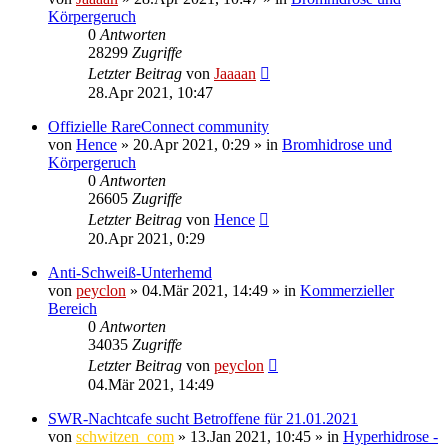
Körpergeruch
0
Antworten
28299
Zugriffe
Letzter Beitrag
von
Jaaaan
28.Apr 2021, 10:47
Offizielle RareConnect community
von
Hence
»
20.Apr 2021, 0:29
» in
Bromhidrose und
Körpergeruch
0
Antworten
26605
Zugriffe
Letzter Beitrag
von
Hence
20.Apr 2021, 0:29
Anti-Schweiß-Unterhemd
von
peyclon
»
04.Mär 2021, 14:49
» in
Kommerzieller
Bereich
0
Antworten
34035
Zugriffe
Letzter Beitrag
von
peyclon
04.Mär 2021, 14:49
SWR-Nachtcafe sucht Betroffene für 21.01.2021
von
schwitzen_com
»
13.Jan 2021, 10:45
» in
Hyperhidrose -