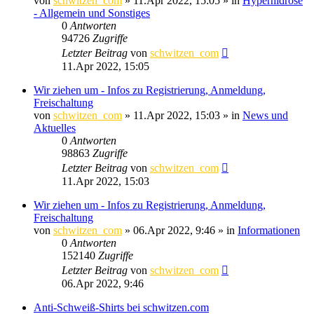
von
schwitzen_com
»
11.Apr 2022, 15:05
» in
Hyperhidrose
- Allgemein und Sonstiges
0
Antworten
94726
Zugriffe
Letzter Beitrag
von
schwitzen_com
11.Apr 2022, 15:05
Wir ziehen um - Infos zu Registrierung, Anmeldung,
Freischaltung
von
schwitzen_com
»
11.Apr 2022, 15:03
» in
News und
Aktuelles
0
Antworten
98863
Zugriffe
Letzter Beitrag
von
schwitzen_com
11.Apr 2022, 15:03
Wir ziehen um - Infos zu Registrierung, Anmeldung,
Freischaltung
von
schwitzen_com
»
06.Apr 2022, 9:46
» in
Informationen
0
Antworten
152140
Zugriffe
Letzter Beitrag
von
schwitzen_com
06.Apr 2022, 9:46
Anti-Schweiß-Shirts bei schwitzen.com