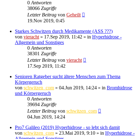
0
Antworten
38066
Zugriffe
Letzter Beitrag
von
Geheilt
19.Nov 2019, 0:45
Starkes Schwitzen durch Medikamente (ASS ???)
von
vieracht
»
17.Sep 2019, 11:42
» in
Hyperhidrose -
Allgemein und Sonstiges
0
Antworten
38301
Zugriffe
Letzter Beitrag
von
vieracht
17.Sep 2019, 11:42
Senioren Ratgeber sucht ältere Menschen zum Thema
Körpergeruch
von
schwitzen_com
»
04.Jun 2019, 14:24
» in
Bromhidrose
und Körpergeruch
0
Antworten
39694
Zugriffe
Letzter Beitrag
von
schwitzen_com
04.Jun 2019, 14:24
Pro7 Galileo (2019) Hyperhidrose - so lebt sich damit
von
schwitzen_com
»
23.Mai 2019, 9:10
» in
Hyperhidrose -
Allgemein und Sonstiges