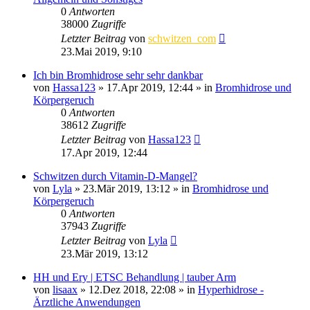
0
Antworten
38000
Zugriffe
Letzter Beitrag
von
schwitzen_com
23.Mai 2019, 9:10
Ich bin Bromhidrose sehr sehr dankbar
von
Hassa123
»
17.Apr 2019, 12:44
» in
Bromhidrose und
Körpergeruch
0
Antworten
38612
Zugriffe
Letzter Beitrag
von
Hassa123
17.Apr 2019, 12:44
Schwitzen durch Vitamin-D-Mangel?
von
Lyla
»
23.Mär 2019, 13:12
» in
Bromhidrose und
Körpergeruch
0
Antworten
37943
Zugriffe
Letzter Beitrag
von
Lyla
23.Mär 2019, 13:12
HH und Ery | ETSC Behandlung | tauber Arm
von
lisaax
»
12.Dez 2018, 22:08
» in
Hyperhidrose -
Ärztliche Anwendungen