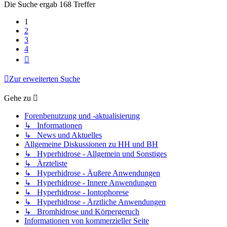
Die Suche ergab 168 Treffer
1
2
3
4
Nächste
Zur erweiterten Suche
Gehe zu
Forenbenutzung und -aktualisierung
↳ Informationen
↳ News und Aktuelles
Allgemeine Diskussionen zu HH und BH
↳ Hyperhidrose - Allgemein und Sonstiges
↳ Ärzteliste
↳ Hyperhidrose - Äußere Anwendungen
↳ Hyperhidrose - Innere Anwendungen
↳ Hyperhidrose - Iontophorese
↳ Hyperhidrose - Ärztliche Anwendungen
↳ Bromhidrose und Körpergeruch
Informationen von kommerzieller Seite