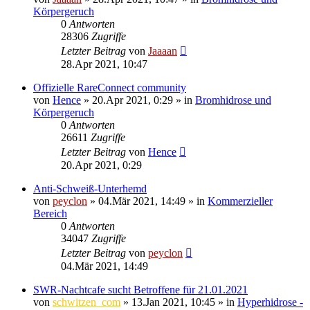
Körpergeruch
0
Antworten
28306
Zugriffe
Letzter Beitrag
von
Jaaaan
28.Apr 2021, 10:47
Offizielle RareConnect community
von
Hence
»
20.Apr 2021, 0:29
» in
Bromhidrose und
Körpergeruch
0
Antworten
26611
Zugriffe
Letzter Beitrag
von
Hence
20.Apr 2021, 0:29
Anti-Schweiß-Unterhemd
von
peyclon
»
04.Mär 2021, 14:49
» in
Kommerzieller
Bereich
0
Antworten
34047
Zugriffe
Letzter Beitrag
von
peyclon
04.Mär 2021, 14:49
SWR-Nachtcafe sucht Betroffene für 21.01.2021
von
schwitzen_com
»
13.Jan 2021, 10:45
» in
Hyperhidrose -