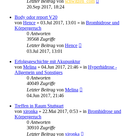
Letzter Beitrag
von
schwitzen_com
20.Sep 2017, 18:24
Body odor report V20
von
Hence
»
03.Jul 2017, 13:01
» in
Bromhidrose und
Körpergeruch
0
Antworten
39568
Zugriffe
Letzter Beitrag
von
Hence
03.Jul 2017, 13:01
Erfolgsgeschichte mit Akupunktur
von
Melina
»
04.Jun 2017, 21:46
» in
Hyperhidrose -
Allgemein und Sonstiges
0
Antworten
40049
Zugriffe
Letzter Beitrag
von
Melina
04.Jun 2017, 21:46
Treffen in Raum Stuttgart
von
xironka
»
22.Mai 2017, 0:53
» in
Bromhidrose und
Körpergeruch
0
Antworten
30910
Zugriffe
Letzter Beitrag
von
xironka