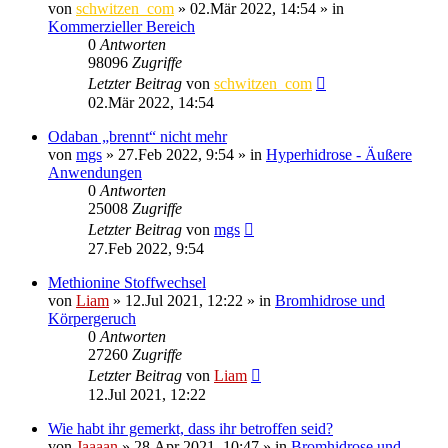
von
schwitzen_com
»
02.Mär 2022, 14:54
» in
Kommerzieller Bereich
0
Antworten
98096
Zugriffe
Letzter Beitrag
von
schwitzen_com
02.Mär 2022, 14:54
Odaban „brennt“ nicht mehr
von
mgs
»
27.Feb 2022, 9:54
» in
Hyperhidrose - Äußere
Anwendungen
0
Antworten
25008
Zugriffe
Letzter Beitrag
von
mgs
27.Feb 2022, 9:54
Methionine Stoffwechsel
von
Liam
»
12.Jul 2021, 12:22
» in
Bromhidrose und
Körpergeruch
0
Antworten
27260
Zugriffe
Letzter Beitrag
von
Liam
12.Jul 2021, 12:22
Wie habt ihr gemerkt, dass ihr betroffen seid?
von
Jaaaan
»
28.Apr 2021, 10:47
» in
Bromhidrose und