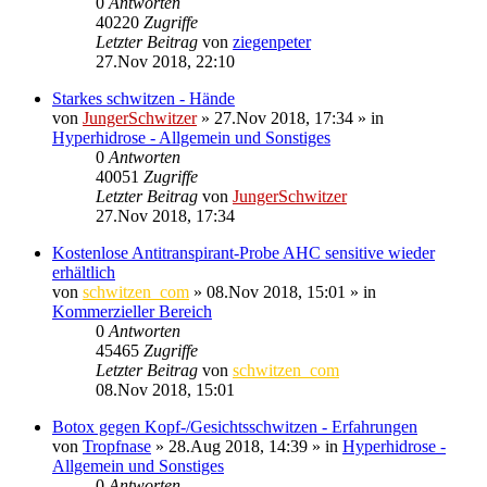
0
Antworten
40220
Zugriffe
Letzter Beitrag
von
ziegenpeter
27.Nov 2018, 22:10
Starkes schwitzen - Hände
von
JungerSchwitzer
»
27.Nov 2018, 17:34
» in
Hyperhidrose - Allgemein und Sonstiges
0
Antworten
40051
Zugriffe
Letzter Beitrag
von
JungerSchwitzer
27.Nov 2018, 17:34
Kostenlose Antitranspirant-Probe AHC sensitive wieder
erhältlich
von
schwitzen_com
»
08.Nov 2018, 15:01
» in
Kommerzieller Bereich
0
Antworten
45465
Zugriffe
Letzter Beitrag
von
schwitzen_com
08.Nov 2018, 15:01
Botox gegen Kopf-/Gesichtsschwitzen - Erfahrungen
von
Tropfnase
»
28.Aug 2018, 14:39
» in
Hyperhidrose -
Allgemein und Sonstiges
0
Antworten