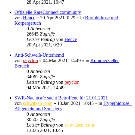
28.Apr 2021, 10:47
Offizielle RareConnect community
von
Hence
»
20.Apr 2021, 0:29
» in
Bromhidrose und
Körpergeruch
0
Antworten
26645
Zugriffe
Letzter Beitrag
von
Hence
20.Apr 2021, 0:29
Anti-Schweiß-Unterhemd
von
peyclon
»
04.Mär 2021, 14:49
» in
Kommerzieller
Bereich
0
Antworten
34062
Zugriffe
Letzter Beitrag
von
peyclon
04.Mär 2021, 14:49
SWR-Nachtcafe sucht Betroffene für 21.01.2021
von
schwitzen_com
»
13.Jan 2021, 10:45
» in
Hyperhidrose -
Allgemein und Sonstiges
0
Antworten
30502
Zugriffe
Letzter Beitrag
von
schwitzen_com
13.Jan 2021, 10:45