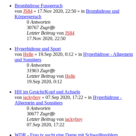
Bromhidrose Fussgeruch
von
JS84
»
17.Nov 2020, 22:50
» in
Bromhidrose und
Körpergeruch
0
Antworten
30767
Zugriffe
Letzter Beitrag
von
JS84
17.Nov 2020, 22:50
Hyperhidrose und Sport
von
Helle
»
19.Sep 2020, 0:12
» in
Hyperhidrose - Allgemein
und Sonstiges
0
Antworten
31963
Zugriffe
Letzter Beitrag
von
Helle
19.Sep 2020, 0:12
HH im Gesicht/Kopf und Achseln
von
jackyboy
»
07.Sep 2020, 17:22
» in
Hyperhidrose -
Allgemein und Sonstiges
0
Antworten
30677
Zugriffe
Letzter Beitrag
von
jackyboy
07.Sep 2020, 17:22
WDR - Frau tv sucht eine Dame mit Schweißproblem