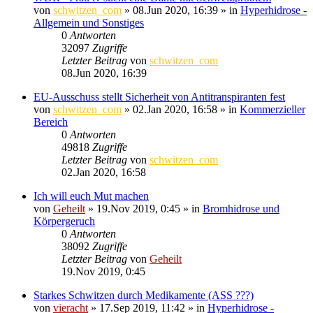
von
schwitzen_com
»
08.Jun 2020, 16:39
» in
Hyperhidrose -
Allgemein und Sonstiges
0
Antworten
32097
Zugriffe
Letzter Beitrag
von
schwitzen_com
08.Jun 2020, 16:39
EU-Ausschuss stellt Sicherheit von Antitranspiranten fest
von
schwitzen_com
»
02.Jan 2020, 16:58
» in
Kommerzieller
Bereich
0
Antworten
49818
Zugriffe
Letzter Beitrag
von
schwitzen_com
02.Jan 2020, 16:58
Ich will euch Mut machen
von
Geheilt
»
19.Nov 2019, 0:45
» in
Bromhidrose und
Körpergeruch
0
Antworten
38092
Zugriffe
Letzter Beitrag
von
Geheilt
19.Nov 2019, 0:45
Starkes Schwitzen durch Medikamente (ASS ???)
von
vieracht
»
17.Sep 2019, 11:42
» in
Hyperhidrose -