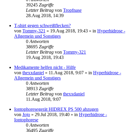
39245
Zugriffe
Letzter Beitrag
von
Tropfnase
28.Aug 2018, 14:39
T-shirt gegen schweißflecken?
von
Tommy-321
»
19.Aug 2018, 19:43
» in
Hyperhidrose -
Allgemein und Sonstiges
0
Antworten
38695
Zugriffe
Letzter Beitrag
von
Tommy-321
19.Aug 2018, 19:43
Medikamente helfen nicht - Hilfe
von
thexxdaniel
»
11.Aug 2018, 9:07
» in
Hyperhidrose -
Allgemein und Sonstiges
0
Antworten
38913
Zugriffe
Letzter Beitrag
von
thexxdaniel
11.Aug 2018, 9:07
Iontophoresegerät HIDREX PS 500 abzugen
von
Jojo
»
29.Jul 2018, 19:40
» in
Hyperhidrose -
Iontophorese
0
Antworten
36495
Zugriffe