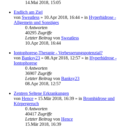
14.Mai 2018, 15:05
Endlich am Ziel
von
Sweatless
»
10.Apr 2018, 16:44
» in
Hyperhidrose -
Allgemein und Sonstiges
0
Antworten
40295
Zugriffe
Letzter Beitrag
von
Sweatless
10.Apr 2018, 16:44
Iontophorese-Therapie - Verbesserungspotenzial?
von
Banksy23
»
08.Apr 2018, 12:57
» in
Hyperhidrose -
Iontophorese
0
Antworten
36907
Zugriffe
Letzter Beitrag
von
Banksy23
08.Apr 2018, 12:57
Zentren Seltene Erkrankungen
von
Hence
»
15.Mär 2018, 16:39
» in
Bromhidrose und
Körpergeruch
0
Antworten
40417
Zugriffe
Letzter Beitrag
von
Hence
15.Mär 2018, 16:39