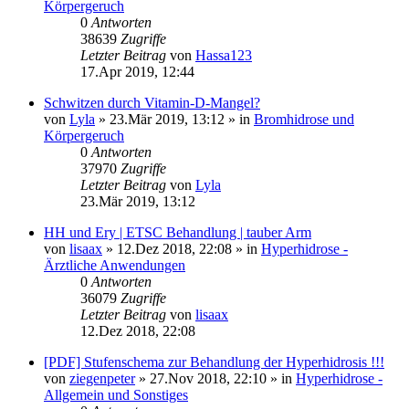
Körpergeruch
0
Antworten
38639
Zugriffe
Letzter Beitrag
von
Hassa123
17.Apr 2019, 12:44
Schwitzen durch Vitamin-D-Mangel?
von
Lyla
»
23.Mär 2019, 13:12
» in
Bromhidrose und
Körpergeruch
0
Antworten
37970
Zugriffe
Letzter Beitrag
von
Lyla
23.Mär 2019, 13:12
HH und Ery | ETSC Behandlung | tauber Arm
von
lisaax
»
12.Dez 2018, 22:08
» in
Hyperhidrose -
Ärztliche Anwendungen
0
Antworten
36079
Zugriffe
Letzter Beitrag
von
lisaax
12.Dez 2018, 22:08
[PDF] Stufenschema zur Behandlung der Hyperhidrosis !!!
von
ziegenpeter
»
27.Nov 2018, 22:10
» in
Hyperhidrose -
Allgemein und Sonstiges