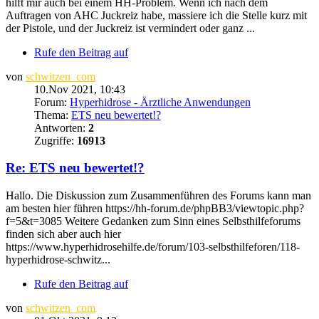
hilft mir auch bei einem HH-Problem. Wenn ich nach dem
Auftragen von AHC Juckreiz habe, massiere ich die Stelle kurz mit
der Pistole, und der Juckreiz ist vermindert oder ganz ...
Rufe den Beitrag auf
von
schwitzen_com
10.Nov 2021, 10:43
Forum:
Hyperhidrose - Ärztliche Anwendungen
Thema:
ETS neu bewertet!?
Antworten:
2
Zugriffe:
16913
Re: ETS neu bewertet!?
Hallo. Die Diskussion zum Zusammenführen des Forums kann man
am besten hier führen https://hh-forum.de/phpBB3/viewtopic.php?
f=5&t=3085 Weitere Gedanken zum Sinn eines Selbsthilfeforums
finden sich aber auch hier
https://www.hyperhidrosehilfe.de/forum/103-selbsthilfeforen/118-
hyperhidrose-schwitz...
Rufe den Beitrag auf
von
schwitzen_com