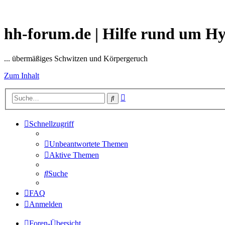
hh-forum.de | Hilfe rund um H
... übermäßiges Schwitzen und Körpergeruch
Zum Inhalt
Erweiterte
Suche
Suche
Schnellzugriff
Unbeantwortete Themen
Aktive Themen
Suche
FAQ
Anmelden
Foren-Übersicht