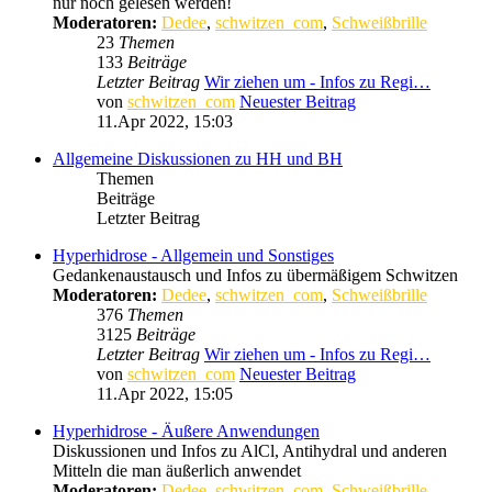
nur noch gelesen werden!
Moderatoren:
Dedee
,
schwitzen_com
,
Schweißbrille
23
Themen
133
Beiträge
Letzter Beitrag
Wir ziehen um - Infos zu Regi…
von
schwitzen_com
Neuester Beitrag
11.Apr 2022, 15:03
Allgemeine Diskussionen zu HH und BH
Themen
Beiträge
Letzter Beitrag
Hyperhidrose - Allgemein und Sonstiges
Gedankenaustausch und Infos zu übermäßigem Schwitzen
Moderatoren:
Dedee
,
schwitzen_com
,
Schweißbrille
376
Themen
3125
Beiträge
Letzter Beitrag
Wir ziehen um - Infos zu Regi…
von
schwitzen_com
Neuester Beitrag
11.Apr 2022, 15:05
Hyperhidrose - Äußere Anwendungen
Diskussionen und Infos zu AlCl, Antihydral und anderen
Mitteln die man äußerlich anwendet
Moderatoren:
Dedee
,
schwitzen_com
,
Schweißbrille