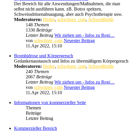
Der Bereich für alle Anwendungen/Maßnahmen, die man
selbst nicht ausführen kann. zB. Botox spritzen,
Schweissdrüsenabsaugung, aber auch Psychotherapie usw.
Moderatoren:
Dedee
,
schwitzen_com
,
Schweißbrille
148
Themen
1330
Beiträge
Letzter Beitrag
Wir ziehen um - Infos zu Regi…
von
schwitzen_com
Neuester Beitrag
11.Apr 2022, 15:10
Bromhidrose und Körpergeruch
Gedankenaustausch und Infos zu übermäßigem Körpergeruch
Moderatoren:
Dedee
,
schwitzen_com
,
Schweißbrille
240
Themen
2067
Beiträge
Letzter Beitrag
Wir ziehen um - Infos zu Regi…
von
schwitzen_com
Neuester Beitrag
11.Apr 2022, 15:10
Informationen von kommerzieller Seite
Themen
Beiträge
Letzter Beitrag
Kommerzieller Bereich