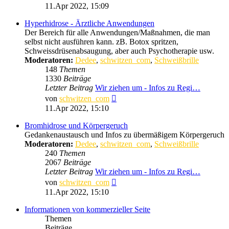
Beitrag
11.Apr 2022, 15:09
Hyperhidrose - Ärztliche Anwendungen
Der Bereich für alle Anwendungen/Maßnahmen, die man
selbst nicht ausführen kann. zB. Botox spritzen,
Schweissdrüsenabsaugung, aber auch Psychotherapie usw.
Moderatoren:
Dedee
,
schwitzen_com
,
Schweißbrille
148
Themen
1330
Beiträge
Letzter Beitrag
Wir ziehen um - Infos zu Regi…
Neuester
von
schwitzen_com
Beitrag
11.Apr 2022, 15:10
Bromhidrose und Körpergeruch
Gedankenaustausch und Infos zu übermäßigem Körpergeruch
Moderatoren:
Dedee
,
schwitzen_com
,
Schweißbrille
240
Themen
2067
Beiträge
Letzter Beitrag
Wir ziehen um - Infos zu Regi…
Neuester
von
schwitzen_com
Beitrag
11.Apr 2022, 15:10
Informationen von kommerzieller Seite
Themen
Beiträge