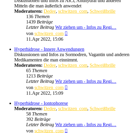
Diskussionen und Infos zu AlCl, Antihydral und anderen
Mitteln die man äußerlich anwendet
Moderatoren:
Dedee
,
schwitzen_com
,
Schweißbrille
136
Themen
1439
Beiträge
Letzter Beitrag
Wir ziehen um - Infos zu Regi…
Neuester
von
schwitzen_com
Beitrag
11.Apr 2022, 15:06
Hyperhidrose - Innere Anwendungen
Diskussionen und Infos zu Sormodren, Vagantin und anderen
Medikamenten die man einnimmt.
Moderatoren:
Dedee
,
schwitzen_com
,
Schweißbrille
65
Themen
1213
Beiträge
Letzter Beitrag
Wir ziehen um - Infos zu Regi…
Neuester
von
schwitzen_com
Beitrag
11.Apr 2022, 15:09
Hyperhidrose - Iontophorese
Moderatoren:
Dedee
,
schwitzen_com
,
Schweißbrille
58
Themen
392
Beiträge
Letzter Beitrag
Wir ziehen um - Infos zu Regi…
Neuester
von
schwitzen_com