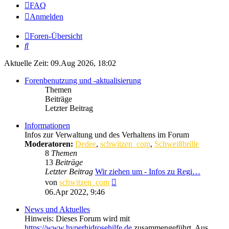
FAQ
Anmelden
Foren-Übersicht
Suche
Aktuelle Zeit: 09.Aug 2026, 18:02
Forenbenutzung und -aktualisierung
Themen
Beiträge
Letzter Beitrag
Informationen
Infos zur Verwaltung und des Verhaltens im Forum
Moderatoren:
Dedee
,
schwitzen_com
,
Schweißbrille
8
Themen
13
Beiträge
Letzter Beitrag
Wir ziehen um - Infos zu Regi…
Neuester
von
schwitzen_com
Beitrag
06.Apr 2022, 9:46
News und Aktuelles
Hinweis: Dieses Forum wird mit
https://www.hyperhidrosehilfe.de
zusammengeführt. Aus