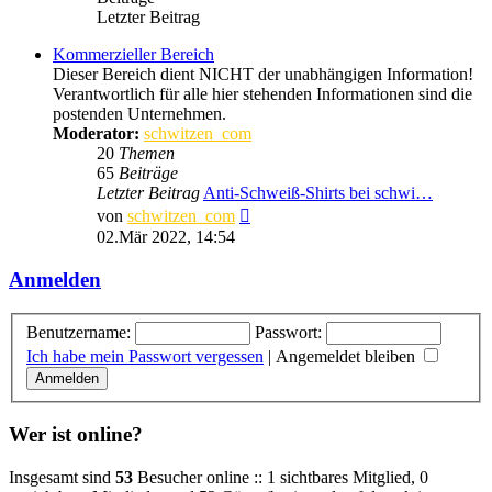
Letzter Beitrag
Kommerzieller Bereich
Dieser Bereich dient NICHT der unabhängigen Information!
Verantwortlich für alle hier stehenden Informationen sind die
postenden Unternehmen.
Moderator:
schwitzen_com
20
Themen
65
Beiträge
Letzter Beitrag
Anti-Schweiß-Shirts bei schwi…
Neuester
von
schwitzen_com
Beitrag
02.Mär 2022, 14:54
Anmelden
Benutzername:
Passwort:
Ich habe mein Passwort vergessen
|
Angemeldet bleiben
Wer ist online?
Insgesamt sind
53
Besucher online :: 1 sichtbares Mitglied, 0