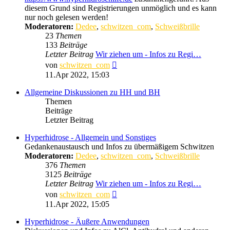
diesem Grund sind Registrierungen unmöglich und es kann
nur noch gelesen werden!
Moderatoren:
Dedee
,
schwitzen_com
,
Schweißbrille
23
Themen
133
Beiträge
Letzter Beitrag
Wir ziehen um - Infos zu Regi…
Neuester
von
schwitzen_com
Beitrag
11.Apr 2022, 15:03
Allgemeine Diskussionen zu HH und BH
Themen
Beiträge
Letzter Beitrag
Hyperhidrose - Allgemein und Sonstiges
Gedankenaustausch und Infos zu übermäßigem Schwitzen
Moderatoren:
Dedee
,
schwitzen_com
,
Schweißbrille
376
Themen
3125
Beiträge
Letzter Beitrag
Wir ziehen um - Infos zu Regi…
Neuester
von
schwitzen_com
Beitrag
11.Apr 2022, 15:05
Hyperhidrose - Äußere Anwendungen