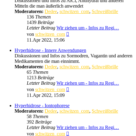
Diskussionen und Infos zu AlCl, Antihydral und anderen
Mitteln die man äußerlich anwendet
Moderatoren:
Dedee
,
schwitzen_com
,
Schweißbrille
136
Themen
1439
Beiträge
Letzter Beitrag
Wir ziehen um - Infos zu Regi…
Neuester
von
schwitzen_com
Beitrag
11.Apr 2022, 15:06
Hyperhidrose - Innere Anwendungen
Diskussionen und Infos zu Sormodren, Vagantin und anderen
Medikamenten die man einnimmt.
Moderatoren:
Dedee
,
schwitzen_com
,
Schweißbrille
65
Themen
1213
Beiträge
Letzter Beitrag
Wir ziehen um - Infos zu Regi…
Neuester
von
schwitzen_com
Beitrag
11.Apr 2022, 15:09
Hyperhidrose - Iontophorese
Moderatoren:
Dedee
,
schwitzen_com
,
Schweißbrille
58
Themen
392
Beiträge
Letzter Beitrag
Wir ziehen um - Infos zu Regi…
Neuester
von
schwitzen_com