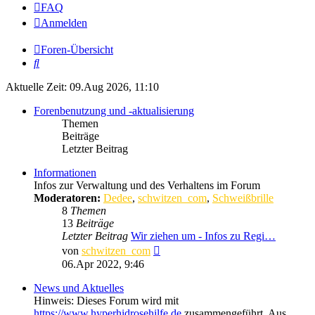
FAQ
Anmelden
Foren-Übersicht
Suche
Aktuelle Zeit: 09.Aug 2026, 11:10
Forenbenutzung und -aktualisierung
Themen
Beiträge
Letzter Beitrag
Informationen
Infos zur Verwaltung und des Verhaltens im Forum
Moderatoren:
Dedee
,
schwitzen_com
,
Schweißbrille
8
Themen
13
Beiträge
Letzter Beitrag
Wir ziehen um - Infos zu Regi…
Neuester
von
schwitzen_com
Beitrag
06.Apr 2022, 9:46
News und Aktuelles
Hinweis: Dieses Forum wird mit
https://www.hyperhidrosehilfe.de
zusammengeführt. Aus