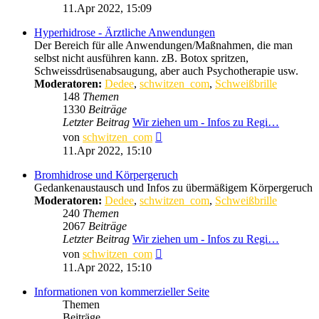
Beitrag
11.Apr 2022, 15:09
Hyperhidrose - Ärztliche Anwendungen
Der Bereich für alle Anwendungen/Maßnahmen, die man
selbst nicht ausführen kann. zB. Botox spritzen,
Schweissdrüsenabsaugung, aber auch Psychotherapie usw.
Moderatoren:
Dedee
,
schwitzen_com
,
Schweißbrille
148
Themen
1330
Beiträge
Letzter Beitrag
Wir ziehen um - Infos zu Regi…
Neuester
von
schwitzen_com
Beitrag
11.Apr 2022, 15:10
Bromhidrose und Körpergeruch
Gedankenaustausch und Infos zu übermäßigem Körpergeruch
Moderatoren:
Dedee
,
schwitzen_com
,
Schweißbrille
240
Themen
2067
Beiträge
Letzter Beitrag
Wir ziehen um - Infos zu Regi…
Neuester
von
schwitzen_com
Beitrag
11.Apr 2022, 15:10
Informationen von kommerzieller Seite
Themen
Beiträge