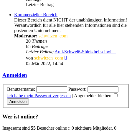
Letzter Beitrag
Kommerzieller Bereich
Dieser Bereich dient NICHT der unabhängigen Information!
Verantwortlich für alle hier stehenden Informationen sind die
postenden Unternehmen.
Moderator:
schwitzen_com
20
Themen
65
Beiträge
Letzter Beitrag
Anti-Schweiß-Shirts bei schwi…
Neuester
von
schwitzen_com
Beitrag
02.Mär 2022, 14:54
Anmelden
Benutzername:
Passwort:
Ich habe mein Passwort vergessen
|
Angemeldet bleiben
Wer ist online?
Insgesamt sind
55
Besucher online :: 0 sichtbare Mitglieder, 0