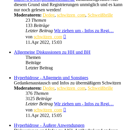
diesem Grund sind Registrierungen unmöglich und es kann
nur noch gelesen werden!
Moderatoren:
Dedee
,
schwitzen_com
,
Schweißbrille
23
Themen
133
Beiträge
Letzter Beitrag
Wir ziehen um - Infos zu Regi…
Neuester
von
schwitzen_com
Beitrag
11.Apr 2022, 15:03
Allgemeine Diskussionen zu HH und BH
Themen
Beiträge
Letzter Beitrag
Hyperhidrose - Allgemein und Sonstiges
Gedankenaustausch und Infos zu übermäßigem Schwitzen
Moderatoren:
Dedee
,
schwitzen_com
,
Schweißbrille
376
Themen
3125
Beiträge
Letzter Beitrag
Wir ziehen um - Infos zu Regi…
Neuester
von
schwitzen_com
Beitrag
11.Apr 2022, 15:05
Hyperhidrose - Äußere Anwendungen