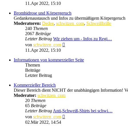
Beitrag
11.Apr 2022, 15:10
Bromhidrose und Körpergeruch
Gedankenaustausch und Infos zu übermäßigem Körpergeruch
Moderatoren:
Dedee
,
schwitzen_com
,
Schweißbrille
240
Themen
2067
Beiträge
Letzter Beitrag
Wir ziehen um - Infos zu Regi…
Neuester
von
schwitzen_com
Beitrag
11.Apr 2022, 15:10
Informationen von kommerzieller Seite
Themen
Beiträge
Letzter Beitrag
Kommerzieller Bereich
Dieser Bereich dient NICHT der unabhängigen Information! Ver
Moderator:
schwitzen_com
20
Themen
65
Beiträge
Letzter Beitrag
Anti-Schweiß-Shirts bei schwi…
Neuester
von
schwitzen_com
Beitrag
02.Mär 2022, 14:54