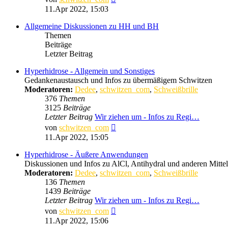
Beitrag
11.Apr 2022, 15:03
Allgemeine Diskussionen zu HH und BH
Themen
Beiträge
Letzter Beitrag
Hyperhidrose - Allgemein und Sonstiges
Gedankenaustausch und Infos zu übermäßigem Schwitzen
Moderatoren:
Dedee
,
schwitzen_com
,
Schweißbrille
376
Themen
3125
Beiträge
Letzter Beitrag
Wir ziehen um - Infos zu Regi…
Neuester
von
schwitzen_com
Beitrag
11.Apr 2022, 15:05
Hyperhidrose - Äußere Anwendungen
Diskussionen und Infos zu AlCl, Antihydral und anderen Mitte
Moderatoren:
Dedee
,
schwitzen_com
,
Schweißbrille
136
Themen
1439
Beiträge
Letzter Beitrag
Wir ziehen um - Infos zu Regi…
Neuester
von
schwitzen_com
Beitrag
11.Apr 2022, 15:06