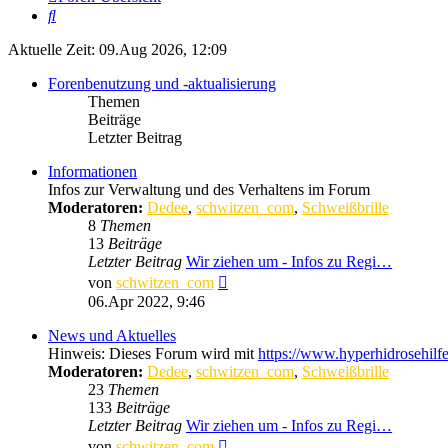
Suche
Aktuelle Zeit: 09.Aug 2026, 12:09
Forenbenutzung und -aktualisierung
Themen
Beiträge
Letzter Beitrag
Informationen
Infos zur Verwaltung und des Verhaltens im Forum
Moderatoren:
Dedee
,
schwitzen_com
,
Schweißbrille
8
Themen
13
Beiträge
Letzter Beitrag
Wir ziehen um - Infos zu Regi…
Neuester
von
schwitzen_com
Beitrag
06.Apr 2022, 9:46
News und Aktuelles
Hinweis: Dieses Forum wird mit
https://www.hyperhidrosehilf
Moderatoren:
Dedee
,
schwitzen_com
,
Schweißbrille
23
Themen
133
Beiträge
Letzter Beitrag
Wir ziehen um - Infos zu Regi…
Neuester
von
schwitzen_com