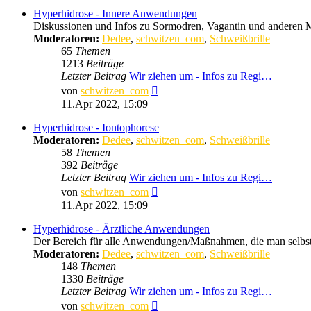
Hyperhidrose - Innere Anwendungen
Diskussionen und Infos zu Sormodren, Vagantin und anderen
Moderatoren:
Dedee
,
schwitzen_com
,
Schweißbrille
65
Themen
1213
Beiträge
Letzter Beitrag
Wir ziehen um - Infos zu Regi…
Neuester
von
schwitzen_com
Beitrag
11.Apr 2022, 15:09
Hyperhidrose - Iontophorese
Moderatoren:
Dedee
,
schwitzen_com
,
Schweißbrille
58
Themen
392
Beiträge
Letzter Beitrag
Wir ziehen um - Infos zu Regi…
Neuester
von
schwitzen_com
Beitrag
11.Apr 2022, 15:09
Hyperhidrose - Ärztliche Anwendungen
Der Bereich für alle Anwendungen/Maßnahmen, die man selbst 
Moderatoren:
Dedee
,
schwitzen_com
,
Schweißbrille
148
Themen
1330
Beiträge
Letzter Beitrag
Wir ziehen um - Infos zu Regi…
Neuester
von
schwitzen_com